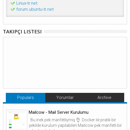
Linux-tr.net
forum.ubuntu-tr.net
TAKIPÇI LISTESI
Populars
Yorumlar
Archive
Mailcow - Mail Server Kurulumu
Bu inek pek marifetliymiş 👌 Docker ile pratik bir
şekilde kurulum yapılabilen Mailcow pek marifetli bir