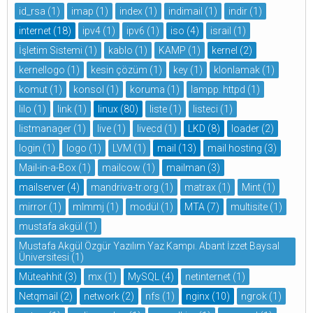
id_rsa
(1)
imap
(1)
index
(1)
indimail
(1)
indir
(1)
internet
(18)
ipv4
(1)
ipv6
(1)
iso
(4)
israil
(1)
İşletim Sistemi
(1)
kablo
(1)
KAMP
(1)
kernel
(2)
kernellogo
(1)
kesin çözüm
(1)
key
(1)
klonlamak
(1)
komut
(1)
konsol
(1)
koruma
(1)
lampp. httpd
(1)
lilo
(1)
link
(1)
linux
(80)
liste
(1)
listeci
(1)
listmanager
(1)
live
(1)
livecd
(1)
LKD
(8)
loader
(2)
login
(1)
logo
(1)
LVM
(1)
mail
(13)
mail hosting
(3)
Mail-in-a-Box
(1)
mailcow
(1)
mailman
(3)
mailserver
(4)
mandriva-tr.org
(1)
matrax
(1)
Mint
(1)
mirror
(1)
mlmmj
(1)
modül
(1)
MTA
(7)
multisite
(1)
mustafa akgül
(1)
Mustafa Akgül Özgür Yazılım Yaz Kampı. Abant İzzet Baysal
Üniversitesi
(1)
Müteahhit
(3)
mx
(1)
MySQL
(4)
netinternet
(1)
Netqmail
(2)
network
(2)
nfs
(1)
nginx
(10)
ngrok
(1)