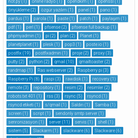
not.py
(1)
online radyo
(1)
opendkim
(1)
openssl
(1)
önyükleme
(2)
özgür yazılım
(1)
panel
(1)
pano
(1)
pardus
(1)
parola
(1)
paste
(1)
patch
(1)
paylaşım
(1)
pdf
(1)
perl
(1)
pfsense
(2)
pfsense full backup
(1)
phpmyadmin
(1)
pi
(2)
plan
(2)
Planet
(1)
planetplanet
(1)
plesk
(1)
pop3
(1)
poste.io
(1)
postfix
(19)
postfixadmin
(1)
proje
(2)
proxy
(3)
putty
(2)
python
(2)
qmail
(10)
qmailtoaster
(2)
randmap
(1)
Ras webserver
(2)
Raspberry pi
(3)
Raspberry Pi
(8)
raspi
(3)
rawdisk
(1)
recovery
(1)
remote
(3)
repository
(1)
resim
(2)
resimler
(2)
robots.txt 401
(1)
rss
(3)
rsync
(5)
rsyncd
(1)
rsyncd etiketi
(1)
s/qmail
(1)
Saldırı
(1)
Samba
(1)
screen
(1)
script
(1)
sendonly smtp server
(1)
senronizasyon
(1)
server
(11)
servis
(1)
shell
(1)
sistem
(5)
Slackarm
(1)
slackware
(6)
Slackware
(6)