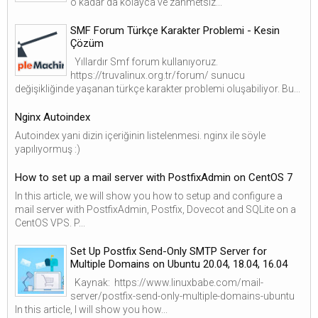
o kadar da kolayca ve zahmetsiz...
SMF Forum Türkçe Karakter Problemi - Kesin
Çözüm
Yıllardır Smf forum kullanıyoruz.
https://truvalinux.org.tr/forum/ sunucu
değişikliğinde yaşanan türkçe karakter problemi oluşabiliyor. Bu...
Nginx Autoindex
Autoindex yani dizin içeriğinin listelenmesi. nginx ile söyle
yapılıyormuş :)
How to set up a mail server with PostfixAdmin on CentOS 7
In this article, we will show you how to setup and configure a
mail server with PostfixAdmin, Postfix, Dovecot and SQLite on a
CentOS VPS. P...
Set Up Postfix Send-Only SMTP Server for
Multiple Domains on Ubuntu 20.04, 18.04, 16.04
Kaynak: https://www.linuxbabe.com/mail-
server/postfix-send-only-multiple-domains-ubuntu
In this article, I will show you how...