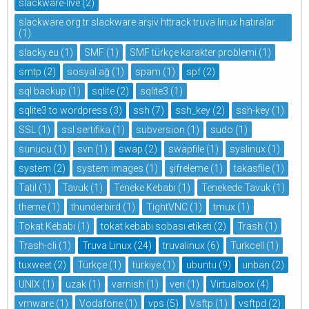
slackware-live
(2)
slackware.org.tr slackware arşiv httrack truva linux hatıralar
(1)
slacky.eu
(1)
SMF
(1)
SMF türkçe karakter problemi
(1)
smtp
(2)
sosyal ağ
(1)
spam
(1)
spf
(2)
sql backup
(1)
sqlite
(2)
sqlite3
(1)
sqlite3 to wordpress
(3)
ssh
(7)
ssh_key
(2)
ssh-key
(1)
SSL
(1)
ssl sertifika
(1)
subversion
(1)
sudo
(1)
sunucu
(1)
svn
(1)
swap
(2)
swapfile
(1)
syslinux
(1)
system
(2)
system images
(1)
şifreleme
(1)
takasfile
(1)
Tatil
(1)
Tavuk
(1)
Teneke Kebabı
(1)
Tenekede Tavuk
(1)
theme
(1)
thunderbird
(1)
TightVNC
(1)
tmux
(1)
Tokat Kebabı
(1)
tokat kebabı sobası etiketi
(2)
Trash
(1)
Trash-cli
(1)
Truva Linux
(24)
truvalinux
(6)
Turkcell
(1)
tuxweet
(2)
Türkçe
(1)
türkiye
(1)
ubuntu
(9)
unban
(2)
UNIX
(1)
uzak
(1)
varnish
(1)
veri
(1)
Virtualbox
(4)
vmware
(1)
Vodafone
(1)
vps
(5)
Vsftp
(1)
vsftpd
(2)