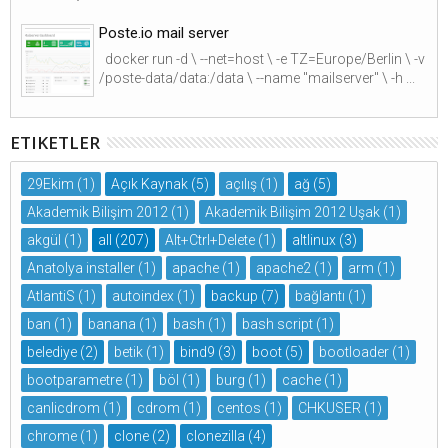
Poste.io mail server
docker run -d \ --net=host \ -e TZ=Europe/Berlin \ -v
/poste-data/data:/data \ --name "mailserver" \ -h ...
ETIKETLER
29Ekim
(1)
Açık Kaynak
(5)
açılış
(1)
ağ
(5)
Akademik Bilişim 2012
(1)
Akademik Bilişim 2012 Uşak
(1)
akgül
(1)
all
(207)
Alt+Ctrl+Delete
(1)
altlinux
(3)
Anatolya installer
(1)
apache
(1)
apache2
(1)
arm
(1)
AtlantiS
(1)
autoindex
(1)
backup
(7)
bağlantı
(1)
ban
(1)
banana
(1)
bash
(1)
bash script
(1)
belediye
(2)
betik
(1)
bind9
(3)
boot
(5)
bootloader
(1)
bootparametre
(1)
böl
(1)
burg
(1)
cache
(1)
canlicdrom
(1)
cdrom
(1)
centos
(1)
CHKUSER
(1)
chrome
(1)
clone
(2)
clonezilla
(4)