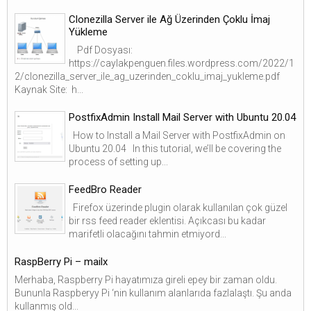
Clonezilla Server ile Ağ Üzerinden Çoklu İmaj
Yükleme
Pdf Dosyası:
https://caylakpenguen.files.wordpress.com/2022/1
2/clonezilla_server_ile_ag_uzerinden_coklu_imaj_yukleme.pdf
Kaynak Site: h...
PostfixAdmin Install Mail Server with Ubuntu 20.04
How to Install a Mail Server with PostfixAdmin on
Ubuntu 20.04 In this tutorial, we’ll be covering the
process of setting up...
FeedBro Reader
Firefox üzerinde plugin olarak kullanılan çok güzel
bir rss feed reader eklentisi. Açıkcası bu kadar
marifetli olacağını tahmin etmiyord...
RaspBerry Pi – mailx
Merhaba, Raspberry Pi hayatımıza gireli epey bir zaman oldu.
Bununla Raspberyy Pi ‘nin kullanım alanlarıda fazlalaştı. Şu anda
kullanmış old...