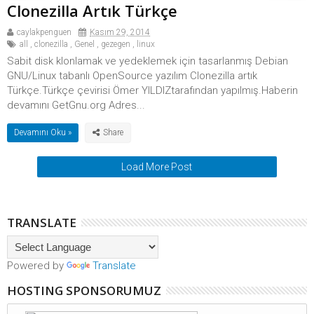
Clonezilla Artık Türkçe
caylakpenguen
Kasım 29, 2014
all
,
clonezilla
,
Genel
,
gezegen
,
linux
Sabit disk klonlamak ve yedeklemek için tasarlanmış Debian
GNU/Linux tabanlı OpenSource yazılım Clonezilla artık
Türkçe.Türkçe çevirisi Ömer YILDIZtarafından yapılmış.Haberin
devamını GetGnu.org Adres...
Devamını Oku »
Load More Post
TRANSLATE
Powered by
Translate
HOSTING SPONSORUMUZ