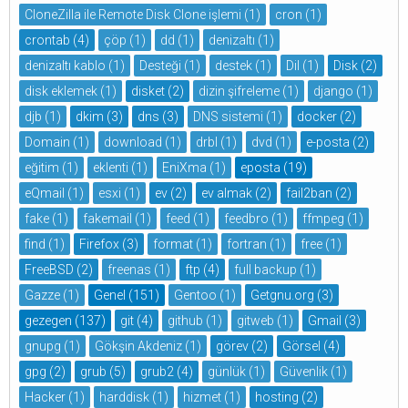
CloneZilla ile Remote Disk Clone işlemi
(1)
cron
(1)
crontab
(4)
çöp
(1)
dd
(1)
denizaltı
(1)
denizaltı kablo
(1)
Desteği
(1)
destek
(1)
Dil
(1)
Disk
(2)
disk eklemek
(1)
disket
(2)
dizin şifreleme
(1)
django
(1)
djb
(1)
dkim
(3)
dns
(3)
DNS sistemi
(1)
docker
(2)
Domain
(1)
download
(1)
drbl
(1)
dvd
(1)
e-posta
(2)
eğitim
(1)
eklenti
(1)
EniXma
(1)
eposta
(19)
eQmail
(1)
esxi
(1)
ev
(2)
ev almak
(2)
fail2ban
(2)
fake
(1)
fakemail
(1)
feed
(1)
feedbro
(1)
ffmpeg
(1)
find
(1)
Firefox
(3)
format
(1)
fortran
(1)
free
(1)
FreeBSD
(2)
freenas
(1)
ftp
(4)
full backup
(1)
Gazze
(1)
Genel
(151)
Gentoo
(1)
Getgnu.org
(3)
gezegen
(137)
git
(4)
github
(1)
gitweb
(1)
Gmail
(3)
gnupg
(1)
Gökşin Akdeniz
(1)
görev
(2)
Görsel
(4)
gpg
(2)
grub
(5)
grub2
(4)
günlük
(1)
Güvenlik
(1)
Hacker
(1)
harddisk
(1)
hizmet
(1)
hosting
(2)