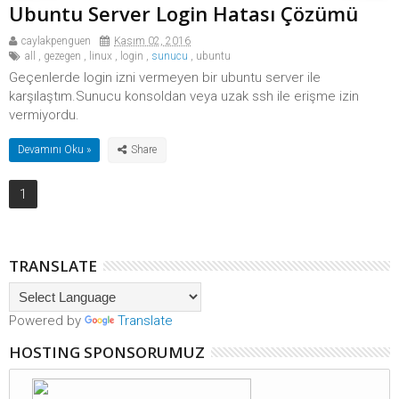
Ubuntu Server Login Hatası Çözümü
caylakpenguen
Kasım 02, 2016
all
,
gezegen
,
linux
,
login
,
sunucu
,
ubuntu
Geçenlerde login izni vermeyen bir ubuntu server ile
karşılaştım.Sunucu konsoldan veya uzak ssh ile erişme izin
vermiyordu.
Devamını Oku »
1
TRANSLATE
Powered by
Translate
HOSTING SPONSORUMUZ