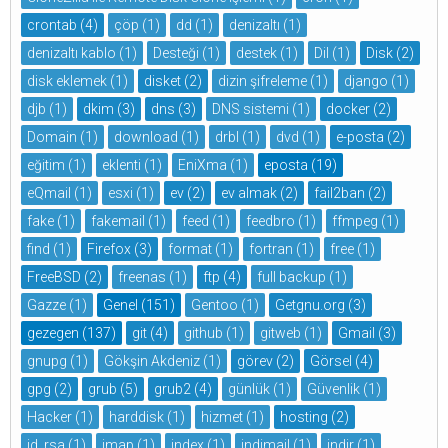
crontab
(4)
çöp
(1)
dd
(1)
denizaltı
(1)
denizaltı kablo
(1)
Desteği
(1)
destek
(1)
Dil
(1)
Disk
(2)
disk eklemek
(1)
disket
(2)
dizin şifreleme
(1)
django
(1)
djb
(1)
dkim
(3)
dns
(3)
DNS sistemi
(1)
docker
(2)
Domain
(1)
download
(1)
drbl
(1)
dvd
(1)
e-posta
(2)
eğitim
(1)
eklenti
(1)
EniXma
(1)
eposta
(19)
eQmail
(1)
esxi
(1)
ev
(2)
ev almak
(2)
fail2ban
(2)
fake
(1)
fakemail
(1)
feed
(1)
feedbro
(1)
ffmpeg
(1)
find
(1)
Firefox
(3)
format
(1)
fortran
(1)
free
(1)
FreeBSD
(2)
freenas
(1)
ftp
(4)
full backup
(1)
Gazze
(1)
Genel
(151)
Gentoo
(1)
Getgnu.org
(3)
gezegen
(137)
git
(4)
github
(1)
gitweb
(1)
Gmail
(3)
gnupg
(1)
Gökşin Akdeniz
(1)
görev
(2)
Görsel
(4)
gpg
(2)
grub
(5)
grub2
(4)
günlük
(1)
Güvenlik
(1)
Hacker
(1)
harddisk
(1)
hizmet
(1)
hosting
(2)
id_rsa
(1)
imap
(1)
index
(1)
indimail
(1)
indir
(1)