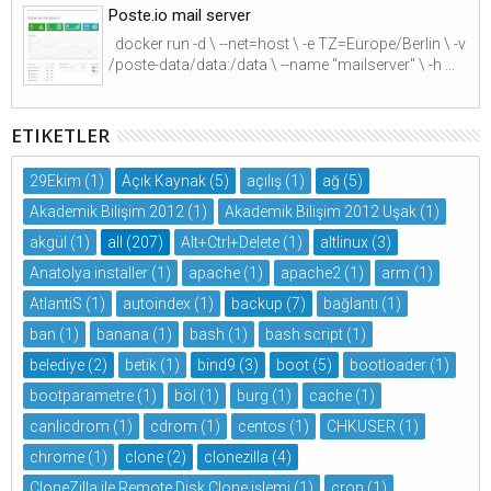
Poste.io mail server
docker run -d \ --net=host \ -e TZ=Europe/Berlin \ -v
/poste-data/data:/data \ --name "mailserver" \ -h ...
ETIKETLER
29Ekim
(1)
Açık Kaynak
(5)
açılış
(1)
ağ
(5)
Akademik Bilişim 2012
(1)
Akademik Bilişim 2012 Uşak
(1)
akgül
(1)
all
(207)
Alt+Ctrl+Delete
(1)
altlinux
(3)
Anatolya installer
(1)
apache
(1)
apache2
(1)
arm
(1)
AtlantiS
(1)
autoindex
(1)
backup
(7)
bağlantı
(1)
ban
(1)
banana
(1)
bash
(1)
bash script
(1)
belediye
(2)
betik
(1)
bind9
(3)
boot
(5)
bootloader
(1)
bootparametre
(1)
böl
(1)
burg
(1)
cache
(1)
canlicdrom
(1)
cdrom
(1)
centos
(1)
CHKUSER
(1)
chrome
(1)
clone
(2)
clonezilla
(4)
CloneZilla ile Remote Disk Clone işlemi
(1)
cron
(1)