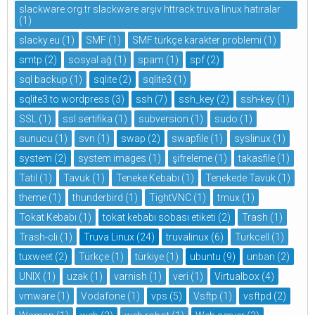
slackware.org.tr slackware arşiv httrack truva linux hatıralar
(1)
slacky.eu
(1)
SMF
(1)
SMF türkçe karakter problemi
(1)
smtp
(2)
sosyal ağ
(1)
spam
(1)
spf
(2)
sql backup
(1)
sqlite
(2)
sqlite3
(1)
sqlite3 to wordpress
(3)
ssh
(7)
ssh_key
(2)
ssh-key
(1)
SSL
(1)
ssl sertifika
(1)
subversion
(1)
sudo
(1)
sunucu
(1)
svn
(1)
swap
(2)
swapfile
(1)
syslinux
(1)
system
(2)
system images
(1)
şifreleme
(1)
takasfile
(1)
Tatil
(1)
Tavuk
(1)
Teneke Kebabı
(1)
Tenekede Tavuk
(1)
theme
(1)
thunderbird
(1)
TightVNC
(1)
tmux
(1)
Tokat Kebabı
(1)
tokat kebabı sobası etiketi
(2)
Trash
(1)
Trash-cli
(1)
Truva Linux
(24)
truvalinux
(6)
Turkcell
(1)
tuxweet
(2)
Türkçe
(1)
türkiye
(1)
ubuntu
(9)
unban
(2)
UNIX
(1)
uzak
(1)
varnish
(1)
veri
(1)
Virtualbox
(4)
vmware
(1)
Vodafone
(1)
vps
(5)
Vsftp
(1)
vsftpd
(2)