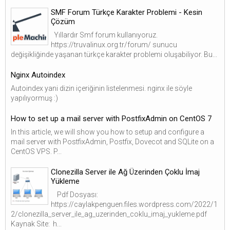
SMF Forum Türkçe Karakter Problemi - Kesin
Çözüm
Yıllardır Smf forum kullanıyoruz.
https://truvalinux.org.tr/forum/ sunucu
değişikliğinde yaşanan türkçe karakter problemi oluşabiliyor. Bu...
Nginx Autoindex
Autoindex yani dizin içeriğinin listelenmesi. nginx ile söyle
yapılıyormuş :)
How to set up a mail server with PostfixAdmin on CentOS 7
In this article, we will show you how to setup and configure a
mail server with PostfixAdmin, Postfix, Dovecot and SQLite on a
CentOS VPS. P...
Clonezilla Server ile Ağ Üzerinden Çoklu İmaj
Yükleme
Pdf Dosyası:
https://caylakpenguen.files.wordpress.com/2022/1
2/clonezilla_server_ile_ag_uzerinden_coklu_imaj_yukleme.pdf
Kaynak Site: h...