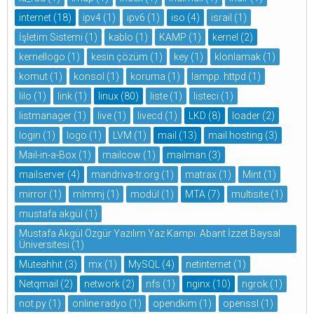
internet
(18)
ipv4
(1)
ipv6
(1)
iso
(4)
israil
(1)
İşletim Sistemi
(1)
kablo
(1)
KAMP
(1)
kernel
(2)
kernellogo
(1)
kesin çözüm
(1)
key
(1)
klonlamak
(1)
komut
(1)
konsol
(1)
koruma
(1)
lampp. httpd
(1)
lilo
(1)
link
(1)
linux
(80)
liste
(1)
listeci
(1)
listmanager
(1)
live
(1)
livecd
(1)
LKD
(8)
loader
(2)
login
(1)
logo
(1)
LVM
(1)
mail
(13)
mail hosting
(3)
Mail-in-a-Box
(1)
mailcow
(1)
mailman
(3)
mailserver
(4)
mandriva-tr.org
(1)
matrax
(1)
Mint
(1)
mirror
(1)
mlmmj
(1)
modül
(1)
MTA
(7)
multisite
(1)
mustafa akgül
(1)
Mustafa Akgül Özgür Yazılım Yaz Kampı. Abant İzzet Baysal
Üniversitesi
(1)
Müteahhit
(3)
mx
(1)
MySQL
(4)
netinternet
(1)
Netqmail
(2)
network
(2)
nfs
(1)
nginx
(10)
ngrok
(1)
not.py
(1)
online radyo
(1)
opendkim
(1)
openssl
(1)