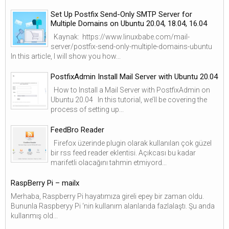
Set Up Postfix Send-Only SMTP Server for
Multiple Domains on Ubuntu 20.04, 18.04, 16.04
Kaynak: https://www.linuxbabe.com/mail-
server/postfix-send-only-multiple-domains-ubuntu
In this article, I will show you how...
PostfixAdmin Install Mail Server with Ubuntu 20.04
How to Install a Mail Server with PostfixAdmin on
Ubuntu 20.04 In this tutorial, we’ll be covering the
process of setting up...
FeedBro Reader
Firefox üzerinde plugin olarak kullanılan çok güzel
bir rss feed reader eklentisi. Açıkcası bu kadar
marifetli olacağını tahmin etmiyord...
RaspBerry Pi – mailx
Merhaba, Raspberry Pi hayatımıza gireli epey bir zaman oldu.
Bununla Raspberyy Pi ‘nin kullanım alanlarıda fazlalaştı. Şu anda
kullanmış old...