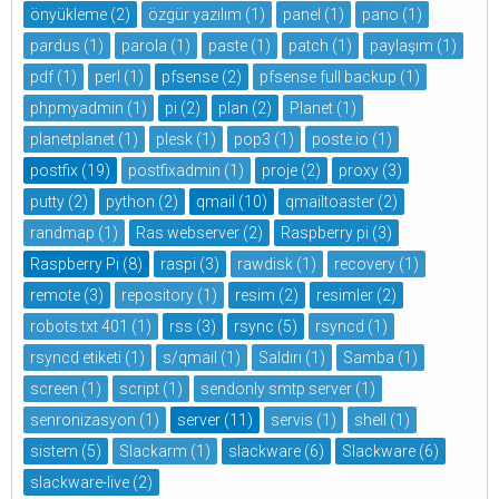
önyükleme
(2)
özgür yazılım
(1)
panel
(1)
pano
(1)
pardus
(1)
parola
(1)
paste
(1)
patch
(1)
paylaşım
(1)
pdf
(1)
perl
(1)
pfsense
(2)
pfsense full backup
(1)
phpmyadmin
(1)
pi
(2)
plan
(2)
Planet
(1)
planetplanet
(1)
plesk
(1)
pop3
(1)
poste.io
(1)
postfix
(19)
postfixadmin
(1)
proje
(2)
proxy
(3)
putty
(2)
python
(2)
qmail
(10)
qmailtoaster
(2)
randmap
(1)
Ras webserver
(2)
Raspberry pi
(3)
Raspberry Pi
(8)
raspi
(3)
rawdisk
(1)
recovery
(1)
remote
(3)
repository
(1)
resim
(2)
resimler
(2)
robots.txt 401
(1)
rss
(3)
rsync
(5)
rsyncd
(1)
rsyncd etiketi
(1)
s/qmail
(1)
Saldırı
(1)
Samba
(1)
screen
(1)
script
(1)
sendonly smtp server
(1)
senronizasyon
(1)
server
(11)
servis
(1)
shell
(1)
sistem
(5)
Slackarm
(1)
slackware
(6)
Slackware
(6)
slackware-live
(2)