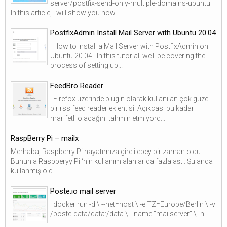
server/postfix-send-only-multiple-domains-ubuntu
In this article, I will show you how...
PostfixAdmin Install Mail Server with Ubuntu 20.04
How to Install a Mail Server with PostfixAdmin on
Ubuntu 20.04 In this tutorial, we’ll be covering the
process of setting up...
FeedBro Reader
Firefox üzerinde plugin olarak kullanılan çok güzel
bir rss feed reader eklentisi. Açıkcası bu kadar
marifetli olacağını tahmin etmiyord...
RaspBerry Pi – mailx
Merhaba, Raspberry Pi hayatımıza gireli epey bir zaman oldu.
Bununla Raspberyy Pi ‘nin kullanım alanlarıda fazlalaştı. Şu anda
kullanmış old...
Poste.io mail server
docker run -d \ --net=host \ -e TZ=Europe/Berlin \ -v
/poste-data/data:/data \ --name "mailserver" \ -h ...