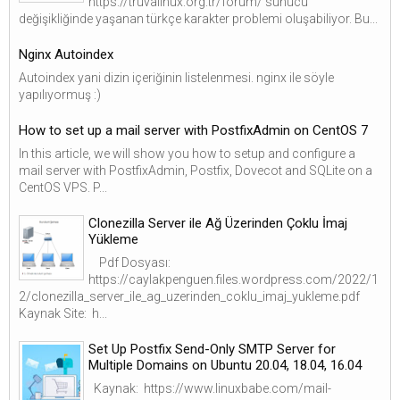
https://truvalinux.org.tr/forum/ sunucu
değişikliğinde yaşanan türkçe karakter problemi oluşabiliyor. Bu...
Nginx Autoindex
Autoindex yani dizin içeriğinin listelenmesi. nginx ile söyle
yapılıyormuş :)
How to set up a mail server with PostfixAdmin on CentOS 7
In this article, we will show you how to setup and configure a
mail server with PostfixAdmin, Postfix, Dovecot and SQLite on a
CentOS VPS. P...
Clonezilla Server ile Ağ Üzerinden Çoklu İmaj
Yükleme
Pdf Dosyası:
https://caylakpenguen.files.wordpress.com/2022/1
2/clonezilla_server_ile_ag_uzerinden_coklu_imaj_yukleme.pdf
Kaynak Site: h...
Set Up Postfix Send-Only SMTP Server for
Multiple Domains on Ubuntu 20.04, 18.04, 16.04
Kaynak: https://www.linuxbabe.com/mail-