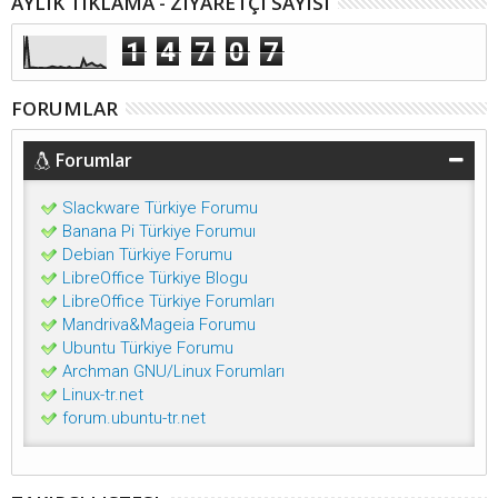
AYLIK TIKLAMA - ZIYARETÇI SAYISI
1
4
7
0
7
FORUMLAR
Forumlar
Slackware Türkiye Forumu
Banana Pi Türkiye Forumuı
Debian Türkiye Forumu
LibreOffice Türkiye Blogu
LibreOffice Türkiye Forumları
Mandriva&Mageia Forumu
Ubuntu Türkiye Forumu
Archman GNU/Linux Forumları
Linux-tr.net
forum.ubuntu-tr.net