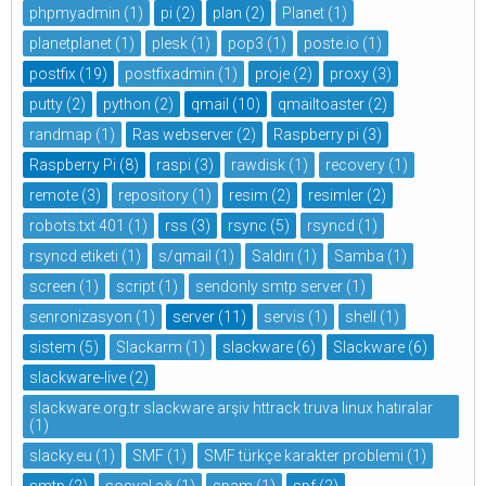
phpmyadmin
(1)
pi
(2)
plan
(2)
Planet
(1)
planetplanet
(1)
plesk
(1)
pop3
(1)
poste.io
(1)
postfix
(19)
postfixadmin
(1)
proje
(2)
proxy
(3)
putty
(2)
python
(2)
qmail
(10)
qmailtoaster
(2)
randmap
(1)
Ras webserver
(2)
Raspberry pi
(3)
Raspberry Pi
(8)
raspi
(3)
rawdisk
(1)
recovery
(1)
remote
(3)
repository
(1)
resim
(2)
resimler
(2)
robots.txt 401
(1)
rss
(3)
rsync
(5)
rsyncd
(1)
rsyncd etiketi
(1)
s/qmail
(1)
Saldırı
(1)
Samba
(1)
screen
(1)
script
(1)
sendonly smtp server
(1)
senronizasyon
(1)
server
(11)
servis
(1)
shell
(1)
sistem
(5)
Slackarm
(1)
slackware
(6)
Slackware
(6)
slackware-live
(2)
slackware.org.tr slackware arşiv httrack truva linux hatıralar
(1)
slacky.eu
(1)
SMF
(1)
SMF türkçe karakter problemi
(1)