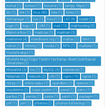
komut
(1)
konsol
(1)
koruma
(1)
lampp. httpd
(1)
lilo
(1)
link
(1)
linux
(80)
liste
(1)
listeci
(1)
listmanager
(1)
live
(1)
livecd
(1)
LKD
(8)
loader
(2)
login
(1)
logo
(1)
LVM
(1)
mail
(13)
mail hosting
(3)
Mail-in-a-Box
(1)
mailcow
(1)
mailman
(3)
mailserver
(4)
mandriva-tr.org
(1)
matrax
(1)
Mint
(1)
mirror
(1)
mlmmj
(1)
modül
(1)
MTA
(7)
multisite
(1)
mustafa akgül
(1)
Mustafa Akgül Özgür Yazılım Yaz Kampı. Abant İzzet Baysal
Üniversitesi
(1)
Müteahhit
(3)
mx
(1)
MySQL
(4)
netinternet
(1)
Netqmail
(2)
network
(2)
nfs
(1)
nginx
(10)
ngrok
(1)
not.py
(1)
online radyo
(1)
opendkim
(1)
openssl
(1)
önyükleme
(2)
özgür yazılım
(1)
panel
(1)
pano
(1)
pardus
(1)
parola
(1)
paste
(1)
patch
(1)
paylaşım
(1)
pdf
(1)
perl
(1)
pfsense
(2)
pfsense full backup
(1)