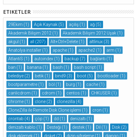
ETIKETLER
29Ekim
(1)
Açık Kaynak
(5)
açılış
(1)
ağ
(5)
Akademik Bilişim 2012
(1)
Akademik Bilişim 2012 Uşak
(1)
akgül
(1)
all
(207)
Alt+Ctrl+Delete
(1)
altlinux
(3)
Anatolya installer
(1)
apache
(1)
apache2
(1)
arm
(1)
AtlantiS
(1)
autoindex
(1)
backup
(7)
bağlantı
(1)
ban
(1)
banana
(1)
bash
(1)
bash script
(1)
belediye
(2)
betik
(1)
bind9
(3)
boot
(5)
bootloader
(1)
bootparametre
(1)
böl
(1)
burg
(1)
cache
(1)
canlicdrom
(1)
cdrom
(1)
centos
(1)
CHKUSER
(1)
chrome
(1)
clone
(2)
clonezilla
(4)
CloneZilla ile Remote Disk Clone işlemi
(1)
cron
(1)
crontab
(4)
çöp
(1)
dd
(1)
denizaltı
(1)
denizaltı kablo
(1)
Desteği
(1)
destek
(1)
Dil
(1)
Disk
(2)
disk eklemek
(1)
disket
(2)
dizin şifreleme
(1)
django
(1)