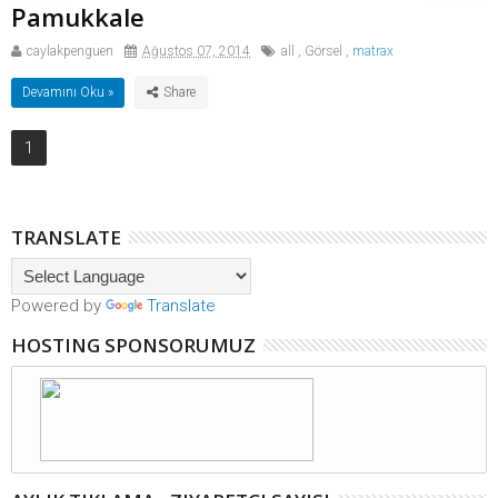
Pamukkale
caylakpenguen
Ağustos 07, 2014
all
,
Görsel
,
matrax
Devamını Oku »
1
TRANSLATE
Powered by
Translate
HOSTING SPONSORUMUZ