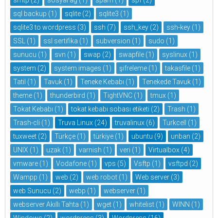
smtp
(2)
sosyal ağ
(1)
spam
(1)
spf
(2)
sql backup
(1)
sqlite
(2)
sqlite3
(1)
sqlite3 to wordpress
(3)
ssh
(7)
ssh_key
(2)
ssh-key
(1)
SSL
(1)
ssl sertifika
(1)
subversion
(1)
sudo
(1)
sunucu
(1)
svn
(1)
swap
(2)
swapfile
(1)
syslinux
(1)
system
(2)
system images
(1)
şifreleme
(1)
takasfile
(1)
Tatil
(1)
Tavuk
(1)
Teneke Kebabı
(1)
Tenekede Tavuk
(1)
theme
(1)
thunderbird
(1)
TightVNC
(1)
tmux
(1)
Tokat Kebabı
(1)
tokat kebabı sobası etiketi
(2)
Trash
(1)
Trash-cli
(1)
Truva Linux
(24)
truvalinux
(6)
Turkcell
(1)
tuxweet
(2)
Türkçe
(1)
türkiye
(1)
ubuntu
(9)
unban
(2)
UNIX
(1)
uzak
(1)
varnish
(1)
veri
(1)
Virtualbox
(4)
vmware
(1)
Vodafone
(1)
vps
(5)
Vsftp
(1)
vsftpd
(2)
Wampp
(1)
web
(2)
web robot
(1)
Web server
(3)
web Sunucu
(2)
webp
(1)
webserver
(1)
webserver Akıllı Tahta
(1)
wget
(1)
whitelist
(1)
WINN
(1)