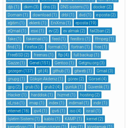
djb
(1)
dkim
(3)
dns
(3)
DNS sistemi
(1)
docker
(2)
Domain
(1)
download
(1)
drbl
(1)
dvd
(1)
e-posta
(2)
eğitim
(1)
eklenti
(1)
EniXma
(1)
eposta
(19)
eQmail
(1)
esxi
(1)
ev
(2)
ev almak
(2)
fail2ban
(2)
fake
(1)
fakemail
(1)
feed
(1)
feedbro
(1)
ffmpeg
(1)
find
(1)
Firefox
(3)
format
(1)
fortran
(1)
free
(1)
FreeBSD
(2)
freenas
(1)
ftp
(4)
full backup
(1)
Gazze
(1)
Genel
(151)
Gentoo
(1)
Getgnu.org
(3)
gezegen
(137)
git
(4)
github
(1)
gitweb
(1)
Gmail
(3)
gnupg
(1)
Gökşin Akdeniz
(1)
görev
(2)
Görsel
(4)
gpg
(2)
grub
(5)
grub2
(4)
günlük
(1)
Güvenlik
(1)
Hacker
(1)
harddisk
(1)
hizmet
(1)
hosting
(2)
id_rsa
(1)
imap
(1)
index
(1)
indimail
(1)
indir
(1)
internet
(18)
ipv4
(1)
ipv6
(1)
iso
(4)
israil
(1)
İşletim Sistemi
(1)
kablo
(1)
KAMP
(1)
kernel
(2)
kernellogo
(1)
kesin çözüm
(1)
key
(1)
klonlamak
(1)