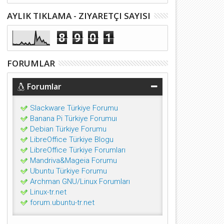
AYLIK TIKLAMA - ZIYARETÇI SAYISI
8
9
0
1
FORUMLAR
Forumlar
Slackware Türkiye Forumu
Banana Pi Türkiye Forumuı
Debian Türkiye Forumu
LibreOffice Türkiye Blogu
LibreOffice Türkiye Forumları
Mandriva&Mageia Forumu
Ubuntu Türkiye Forumu
Archman GNU/Linux Forumları
Linux-tr.net
forum.ubuntu-tr.net