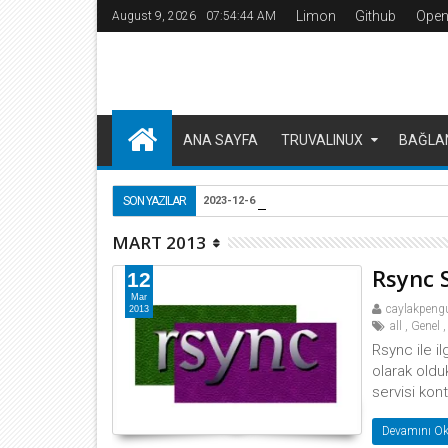
Limon
Github
Open
August 9, 2026
07:54:45 AM
ANA SAYFA
TRUVALINUX
BAĞLA
Poste.io mail server
SON YAZILAR
2023-12-6
MART 2013
Rsync 
12
Mar
caylakpeng
2013
all
,
Genel
,
Rsync ile i
olarak oldu
servisi kont
Devamını Ok