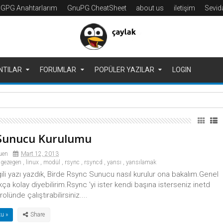
GPG Anahtarlarım
GnuPG CheatSheet
about us
iletişim
Sevi
NTILAR
FORUMLAR
POPÜLER YAZILAR
LOGIN
Sunucu Kurulumu
uen
Mart 12, 2013
gezegen
,
linux
,
modül
,
rsync
,
rsyncd
,
yansı
,
yansılamak
lgili yazı yazdık, Birde Rsync Sunucu nasıl kurulur ona bakalım.Genel
kça kolay diyebilirim.Rsync 'yi ister kendi başına isterseniz inetd
rolünde çalıştırabilirsiniz....
u »