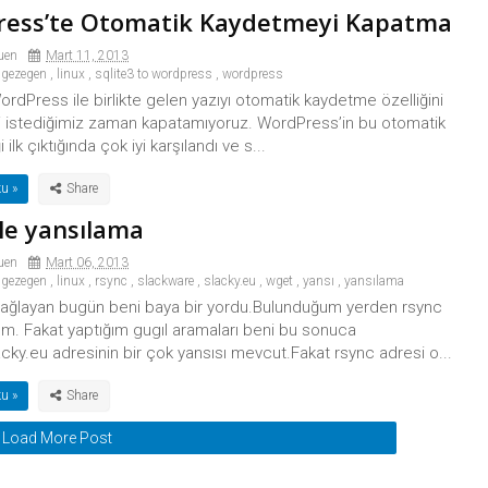
ess’te Otomatik Kaydetmeyi Kapatma
uen
Mart 11, 2013
gezegen
,
linux
,
sqlite3 to wordpress
,
wordpress
rdPress ile birlikte gelen yazıyı otomatik kaydetme özelliğini
ibi istediğimiz zaman kapatamıyoruz. WordPress’in bu otomatik
i ilk çıktığında çok iyi karşılandı ve s...
u »
ile yansılama
uen
Mart 06, 2013
gezegen
,
linux
,
rsync
,
slackware
,
slacky.eu
,
wget
,
yansı
,
yansılama
ağlayan bugün beni baya bir yordu.Bulunduğum yerden rsync
m. Fakat yaptığım gugıl aramaları beni bu sonuca
lacky.eu adresinin bir çok yansısı mevcut.Fakat rsync adresi o...
u »
Load More Post