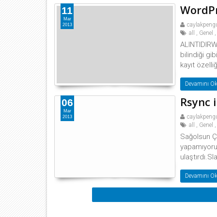
WordPr
11
Mar
caylakpeng
2013
all
,
Genel
,
ALINTIDIRWo
bilindiği g
kayıt özelliğ
Devamını Ok
Rsync 
06
Mar
caylakpeng
2013
all
,
Genel
,
Sağolsun Ç
yapamıyoru
ulaştırdı.S
Devamını Ok