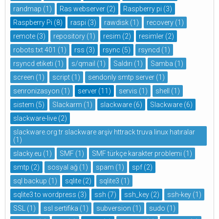
randmap
(1)
Ras webserver
(2)
Raspberry pi
(3)
Raspberry Pi
(8)
raspi
(3)
rawdisk
(1)
recovery
(1)
remote
(3)
repository
(1)
resim
(2)
resimler
(2)
robots.txt 401
(1)
rss
(3)
rsync
(5)
rsyncd
(1)
rsyncd etiketi
(1)
s/qmail
(1)
Saldırı
(1)
Samba
(1)
screen
(1)
script
(1)
sendonly smtp server
(1)
senronizasyon
(1)
server
(11)
servis
(1)
shell
(1)
sistem
(5)
Slackarm
(1)
slackware
(6)
Slackware
(6)
slackware-live
(2)
slackware.org.tr slackware arşiv httrack truva linux hatıralar
(1)
slacky.eu
(1)
SMF
(1)
SMF türkçe karakter problemi
(1)
smtp
(2)
sosyal ağ
(1)
spam
(1)
spf
(2)
sql backup
(1)
sqlite
(2)
sqlite3
(1)
sqlite3 to wordpress
(3)
ssh
(7)
ssh_key
(2)
ssh-key
(1)
SSL
(1)
ssl sertifika
(1)
subversion
(1)
sudo
(1)