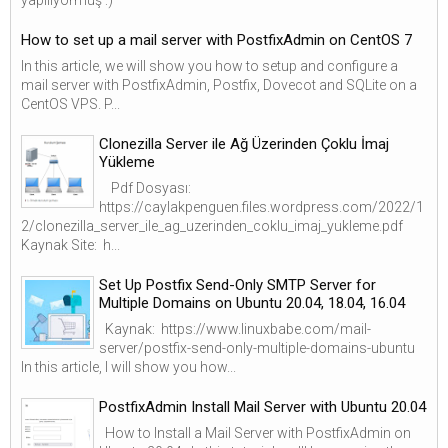
How to set up a mail server with PostfixAdmin on CentOS 7
In this article, we will show you how to setup and configure a
mail server with PostfixAdmin, Postfix, Dovecot and SQLite on a
CentOS VPS. P...
Clonezilla Server ile Ağ Üzerinden Çoklu İmaj
Yükleme
Pdf Dosyası:
https://caylakpenguen.files.wordpress.com/2022/1
2/clonezilla_server_ile_ag_uzerinden_coklu_imaj_yukleme.pdf
Kaynak Site: h...
Set Up Postfix Send-Only SMTP Server for
Multiple Domains on Ubuntu 20.04, 18.04, 16.04
Kaynak: https://www.linuxbabe.com/mail-
server/postfix-send-only-multiple-domains-ubuntu
In this article, I will show you how...
PostfixAdmin Install Mail Server with Ubuntu 20.04
How to Install a Mail Server with PostfixAdmin on