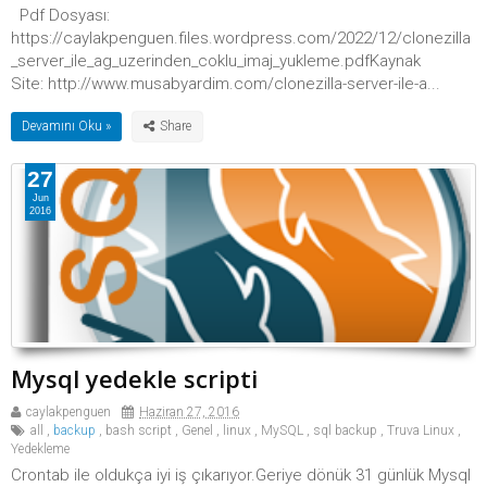
Pdf Dosyası:
https://caylakpenguen.files.wordpress.com/2022/12/clonezilla
_server_ile_ag_uzerinden_coklu_imaj_yukleme.pdfKaynak
Site: http://www.musabyardim.com/clonezilla-server-ile-a...
Devamını Oku »
27
Jun
2016
Mysql yedekle scripti
caylakpenguen
Haziran 27, 2016
all
,
backup
,
bash script
,
Genel
,
linux
,
MySQL
,
sql backup
,
Truva Linux
,
Yedekleme
Crontab ile oldukça iyi iş çıkarıyor.Geriye dönük 31 günlük Mysql