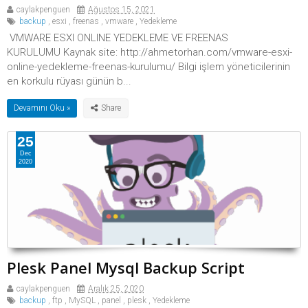
caylakpenguen
Ağustos 15, 2021
backup
,
esxi
,
freenas
,
vmware
,
Yedekleme
VMWARE ESXI ONLINE YEDEKLEME VE FREENAS
KURULUMU Kaynak site: http://ahmetorhan.com/vmware-esxi-
online-yedekleme-freenas-kurulumu/ Bilgi işlem yöneticilerinin
en korkulu rüyası günün b...
Devamını Oku »
25
Dec
2020
Plesk Panel Mysql Backup Script
caylakpenguen
Aralık 25, 2020
backup
,
ftp
,
MySQL
,
panel
,
plesk
,
Yedekleme