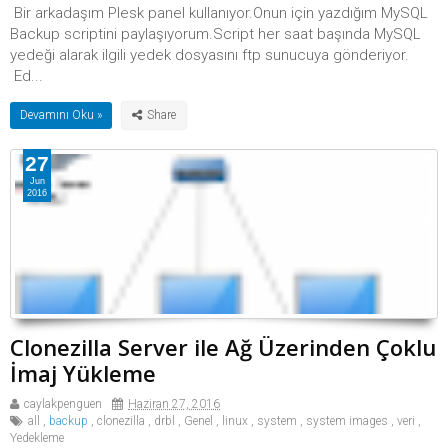
Bir arkadaşım Plesk panel kullanıyor.Onun için yazdığım MySQL
Backup scriptini paylaşıyorum.Script her saat başında MySQL
yedeği alarak ilgili yedek dosyasını ftp sunucuya gönderiyor.
Ed...
Devamını Oku »
27
Jun
2016
Clonezilla Server ile Ağ Üzerinden Çoklu
İmaj Yükleme
caylakpenguen
Haziran 27, 2016
all
,
backup
,
clonezilla
,
drbl
,
Genel
,
linux
,
system
,
system images
,
veri
,
Yedekleme