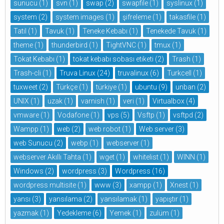
sunucu
(1)
svn
(1)
swap
(2)
swapfile
(1)
syslinux
(1)
system
(2)
system images
(1)
şifreleme
(1)
takasfile
(1)
Tatil
(1)
Tavuk
(1)
Teneke Kebabı
(1)
Tenekede Tavuk
(1)
theme
(1)
thunderbird
(1)
TightVNC
(1)
tmux
(1)
Tokat Kebabı
(1)
tokat kebabı sobası etiketi
(2)
Trash
(1)
Trash-cli
(1)
Truva Linux
(24)
truvalinux
(6)
Turkcell
(1)
tuxweet
(2)
Türkçe
(1)
türkiye
(1)
ubuntu
(9)
unban
(2)
UNIX
(1)
uzak
(1)
varnish
(1)
veri
(1)
Virtualbox
(4)
vmware
(1)
Vodafone
(1)
vps
(5)
Vsftp
(1)
vsftpd
(2)
Wampp
(1)
web
(2)
web robot
(1)
Web server
(3)
web Sunucu
(2)
webp
(1)
webserver
(1)
webserver Akıllı Tahta
(1)
wget
(1)
whitelist
(1)
WINN
(1)
Windows
(2)
wordpress
(3)
Wordpress
(16)
wordpress multisite
(1)
www
(3)
xampp
(1)
Xnest
(1)
yansı
(3)
yansılama
(2)
yansılamak
(1)
yapıştır
(1)
yazmak
(1)
Yedekleme
(6)
Yemek
(1)
zulüm
(1)