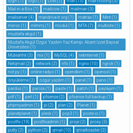
login
(1)
logo
(1)
LVM
(1)
mail
(13)
mail hosting
(3)
Mail-in-a-Box
(1)
mailcow
(1)
mailman
(3)
mailserver
(4)
mandriva-tr.org
(1)
matrax
(1)
Mint
(1)
mirror
(1)
mlmmj
(1)
modül
(1)
MTA
(7)
multisite
(1)
mustafa akgül
(1)
Mustafa Akgül Özgür Yazılım Yaz Kampı. Abant İzzet Baysal
Üniversitesi
(1)
Müteahhit
(3)
mx
(1)
MySQL
(4)
netinternet
(1)
Netqmail
(2)
network
(2)
nfs
(1)
nginx
(10)
ngrok
(1)
not.py
(1)
online radyo
(1)
opendkim
(1)
openssl
(1)
önyükleme
(2)
özgür yazılım
(1)
panel
(1)
pano
(1)
pardus
(1)
parola
(1)
paste
(1)
patch
(1)
paylaşım
(1)
pdf
(1)
perl
(1)
pfsense
(2)
pfsense full backup
(1)
phpmyadmin
(1)
pi
(2)
plan
(2)
Planet
(1)
planetplanet
(1)
plesk
(1)
pop3
(1)
poste.io
(1)
postfix
(19)
postfixadmin
(1)
proje
(2)
proxy
(3)
putty
(2)
python
(2)
qmail
(10)
qmailtoaster
(2)