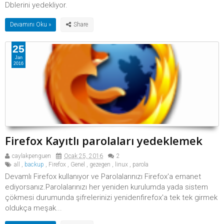
Dblerini yedekliyor.
Devamını Oku »
25
Jan
2016
Firefox Kayıtlı parolaları yedeklemek
caylakpenguen
Ocak 25, 2016
2
all
,
backup
,
Firefox
,
Genel
,
gezegen
,
linux
,
parola
Devamlı Firefox kullanıyor ve Parolalarınızı Firefox'a emanet
ediyorsanız.Parolalarınızı her yeniden kurulumda yada sistem
çökmesi durumunda şifrelerinizi yenidenfirefox'a tek tek girmek
oldukça meşak...