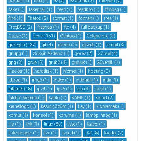
eQmail
(1)
esxi
(1)
ev
(2)
ev almak
(2)
fail2ban
(2)
fake
(1)
fakemail
(1)
feed
(1)
feedbro
(1)
ffmpeg
(1)
find
(1)
Firefox
(3)
format
(1)
fortran
(1)
free
(1)
FreeBSD
(2)
freenas
(1)
ftp
(4)
full backup
(1)
Gazze
(1)
Genel
(151)
Gentoo
(1)
Getgnu.org
(3)
gezegen
(137)
git
(4)
github
(1)
gitweb
(1)
Gmail
(3)
gnupg
(1)
Gökşin Akdeniz
(1)
görev
(2)
Görsel
(4)
gpg
(2)
grub
(5)
grub2
(4)
günlük
(1)
Güvenlik
(1)
Hacker
(1)
harddisk
(1)
hizmet
(1)
hosting
(2)
id_rsa
(1)
imap
(1)
index
(1)
indimail
(1)
indir
(1)
internet
(18)
ipv4
(1)
ipv6
(1)
iso
(4)
israil
(1)
İşletim Sistemi
(1)
kablo
(1)
KAMP
(1)
kernel
(2)
kernellogo
(1)
kesin çözüm
(1)
key
(1)
klonlamak
(1)
komut
(1)
konsol
(1)
koruma
(1)
lampp. httpd
(1)
lilo
(1)
link
(1)
linux
(80)
liste
(1)
listeci
(1)
listmanager
(1)
live
(1)
livecd
(1)
LKD
(8)
loader
(2)