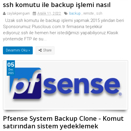
ssh komutu ile backup işlemi nasıl
caylakpenguen
Aralık 11, 2022
backup
,
remote
,
ssh
Uzak ssh komutu ile backup işlemi yapmak.2015 yılından beri
Sponsorumuz Plusclous.com.tr firmasına teşekkür
ediyoruz.ssh ile hemen her istediğimizi yapabiliyoruz.Klasik
yöntemde FTP ile su...
Devamını Oku »
05
Dec
2021
Pfsense System Backup Clone - Komut
satırından sistem yedeklemek