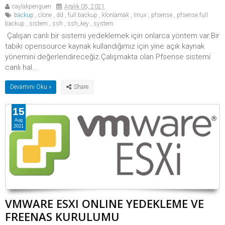
caylakpenguen
Aralık 05, 2021
backup
,
clone
,
dd
,
full backup
,
klonlamak
,
linux
,
pfsense
,
pfsense full
backup
,
sistem
,
ssh
,
ssh_key
,
system
Çalışan canlı bir sistemi yedeklemek için onlarca yöntem var.Bir
tabiki opensource kaynak kullandığımız için yine açık kaynak
yönemini değerlendireceğiz.Çalışmakta olan Pfsense sistemi
canlı hal...
Devamını Oku »
15
Aug
2021
VMWARE ESXI ONLINE YEDEKLEME VE
FREENAS KURULUMU