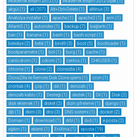
Akademik Bilişim 2012
(1)
Akademik Bilişim 2012 Uşak
(1)
akgül
(1)
all
(207)
Alt+Ctrl+Delete
(1)
altlinux
(3)
Anatolya installer
(1)
apache
(1)
apache2
(1)
arm
(1)
AtlantiS
(1)
autoindex
(1)
backup
(7)
bağlantı
(1)
ban
(1)
banana
(1)
bash
(1)
bash script
(1)
belediye
(2)
betik
(1)
bind9
(3)
boot
(5)
bootloader
(1)
bootparametre
(1)
böl
(1)
burg
(1)
cache
(1)
canlicdrom
(1)
cdrom
(1)
centos
(1)
CHKUSER
(1)
chrome
(1)
clone
(2)
clonezilla
(4)
CloneZilla ile Remote Disk Clone işlemi
(1)
cron
(1)
crontab
(4)
çöp
(1)
dd
(1)
denizaltı
(1)
denizaltı kablo
(1)
Desteği
(1)
destek
(1)
Dil
(1)
Disk
(2)
disk eklemek
(1)
disket
(2)
dizin şifreleme
(1)
django
(1)
djb
(1)
dkim
(3)
dns
(3)
DNS sistemi
(1)
docker
(2)
Domain
(1)
download
(1)
drbl
(1)
dvd
(1)
e-posta
(2)
eğitim
(1)
eklenti
(1)
EniXma
(1)
eposta
(19)