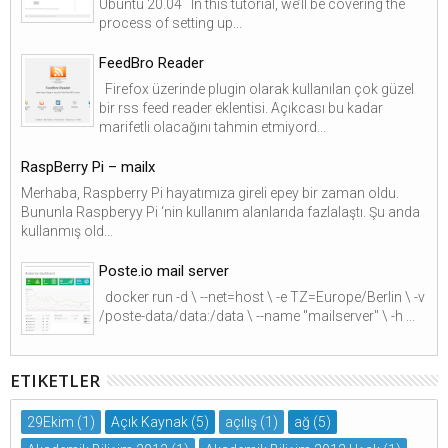
Ubuntu 20.04 In this tutorial, we’ll be covering the
process of setting up...
FeedBro Reader
Firefox üzerinde plugin olarak kullanılan çok güzel
bir rss feed reader eklentisi. Açıkcası bu kadar
marifetli olacağını tahmin etmiyord...
RaspBerry Pi – mailx
Merhaba, Raspberry Pi hayatımıza gireli epey bir zaman oldu.
Bununla Raspberyy Pi ‘nin kullanım alanlarıda fazlalaştı. Şu anda
kullanmış old...
Poste.io mail server
docker run -d \ --net=host \ -e TZ=Europe/Berlin \ -v
/poste-data/data:/data \ --name "mailserver" \ -h ...
ETIKETLER
29Ekim
(1)
Açık Kaynak
(5)
açılış
(1)
ağ
(5)