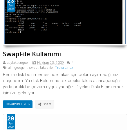
23
Jun
2009
SwapFile Kullanımı
caylakpenguen
Haziran 23, 2009
4
all
,
gezegen
,
swap
,
takasfile
,
Truva Linux
Benim disk bölümlemesinde takas için bölüm ayırmadığımızı
düşünelim. Ya disk Bölümünü tekrar silip takas alanı açacağız
yada pratik bir çözüm uygulayacağız..Diyelim Diski Biçimlemek
işimize gelmiyor. ...
Devamını Oku »
29
Apr
2009