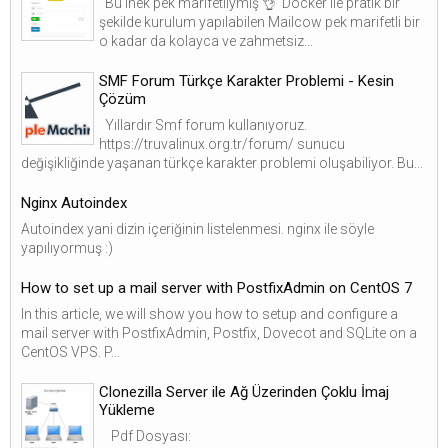
Bu inek pek marifetliymiş 👌 Docker ile pratik bir
şekilde kurulum yapılabilen Mailcow pek marifetli bir
o kadar da kolayca ve zahmetsiz...
SMF Forum Türkçe Karakter Problemi - Kesin
Çözüm
Yıllardır Smf forum kullanıyoruz.
https://truvalinux.org.tr/forum/ sunucu
değişikliğinde yaşanan türkçe karakter problemi oluşabiliyor. Bu...
Nginx Autoindex
Autoindex yani dizin içeriğinin listelenmesi. nginx ile söyle
yapılıyormuş :)
How to set up a mail server with PostfixAdmin on CentOS 7
In this article, we will show you how to setup and configure a
mail server with PostfixAdmin, Postfix, Dovecot and SQLite on a
CentOS VPS. P...
Clonezilla Server ile Ağ Üzerinden Çoklu İmaj
Yükleme
Pdf Dosyası: