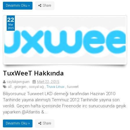
Devamını Oku »
22
Mar
2015
TuxWeeT Hakkında
caylakpenguen
Mart 22, 2015
all
,
gezegen
,
sosyal ağ
,
Truva Linux
,
tuxweet
Biliyorsunuz Tuxweet LKD derneği tarafından Haziran 2010
Tarihinde yayına alınmıştı.Temmuz 2012 Tarihinde yayına son
verildi. Geçen hafta içerisinde Freenode irc sunucusunda geyik
yaparken.@Atlantis &...
Devamını Oku »