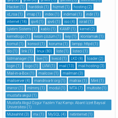
Hacker
(1)
harddisk
(1)
hizmet
(1)
hosting
(2)
id_rsa
(1)
imap
(1)
index
(1)
indimail
(1)
indir
(1)
internet
(18)
ipv4
(1)
ipv6
(1)
iso
(4)
israil
(1)
İşletim Sistemi
(1)
kablo
(1)
KAMP
(1)
kernel
(2)
kernellogo
(1)
kesin çözüm
(1)
key
(1)
klonlamak
(1)
komut
(1)
konsol
(1)
koruma
(1)
lampp. httpd
(1)
lilo
(1)
link
(1)
linux
(80)
liste
(1)
listeci
(1)
listmanager
(1)
live
(1)
livecd
(1)
LKD
(8)
loader
(2)
login
(1)
logo
(1)
LVM
(1)
mail
(13)
mail hosting
(3)
Mail-in-a-Box
(1)
mailcow
(1)
mailman
(3)
mailserver
(4)
mandriva-tr.org
(1)
matrax
(1)
Mint
(1)
mirror
(1)
mlmmj
(1)
modül
(1)
MTA
(7)
multisite
(1)
mustafa akgül
(1)
Mustafa Akgül Özgür Yazılım Yaz Kampı. Abant İzzet Baysal
Üniversitesi
(1)
Müteahhit
(3)
mx
(1)
MySQL
(4)
netinternet
(1)