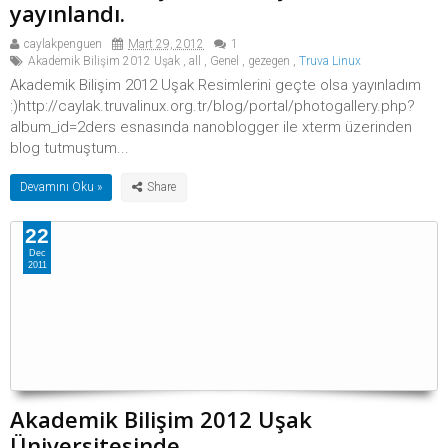
yayınlandı.
caylakpenguen
Mart 29, 2012
1
Akademik Bilişim 2012 Uşak
,
all
,
Genel
,
gezegen
,
Truva Linux
Akademik Bilişim 2012 Uşak Resimlerini geçte olsa yayınladım
:)http://caylak.truvalinux.org.tr/blog/portal/photogallery.php?
album_id=2ders esnasında nanoblogger ile xterm üzerinden
blog tutmuştum...
Devamını Oku »
22
Dec
2011
Akademik Bilişim 2012 Uşak
Üniversitesinde