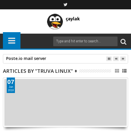
Ubuntu Linux da disk bölümü eklemek
ARTICLES BY "TRUVA LINUX"
07
Jan
2018