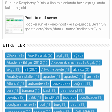
Bununla Raspberyy Pi ‘nin kullanım alanlarıda fazlalaştı. Şu anda
kullanmış old...
Poste.io mail server
docker run -d \ --net=host \ -e TZ=Europe/Berlin \ -v
/poste-data/data:/data \ --name "mailserver" \ -h ...
ETIKETLER
29Ekim
(1)
Açık Kaynak
(5)
açılış
(1)
ağ
(5)
Akademik Bilişim 2012
(1)
Akademik Bilişim 2012 Uşak
(1)
akgül
(1)
all
(207)
Alt+Ctrl+Delete
(1)
altlinux
(3)
Anatolya installer
(1)
apache
(1)
apache2
(1)
arm
(1)
AtlantiS
(1)
autoindex
(1)
backup
(7)
bağlantı
(1)
ban
(1)
banana
(1)
bash
(1)
bash script
(1)
belediye
(2)
betik
(1)
bind9
(3)
boot
(5)
bootloader
(1)
bootparametre
(1)
böl
(1)
burg
(1)
cache
(1)
canlicdrom
(1)
cdrom
(1)
centos
(1)
CHKUSER
(1)