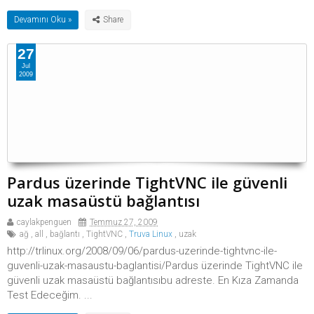
Devamını Oku »
27
Jul
2009
Pardus üzerinde TightVNC ile güvenli
uzak masaüstü bağlantısı
caylakpenguen
Temmuz 27, 2009
ağ
,
all
,
bağlantı
,
TightVNC
,
Truva Linux
,
uzak
http://trlinux.org/2008/09/06/pardus-uzerinde-tightvnc-ile-
guvenli-uzak-masaustu-baglantisi/Pardus üzerinde TightVNC ile
güvenli uzak masaüstü bağlantısıbu adreste. En Kıza Zamanda
Test Edeceğim. ...