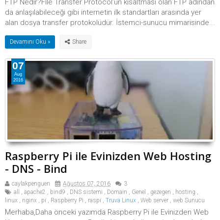
FTP Nedir?File Transfer Protocol’ün kısaltması olan FTP adından
da anlaşılabileceği gibi internetin ilk standartları arasında yer
alan dosya transfer protokolüdür. İstemci-sunucu mimarisinde...
Devamını Oku »
07
Aug
2016
Raspberry Pi ile Evinizden Web Hosting
- DNS - Bind
caylakpenguen
Ağustos 07, 2016
3
all
,
apache2
,
bind9
,
DNS sistemi
,
Domain
,
Genel
,
gezegen
,
hosting
,
linux
,
nginx
,
pi
,
Raspberry Pi
,
raspi
,
Truva Linux
,
Web server
,
web Sunucu
Merhaba,Daha önceki yazımda Raspberry Pi ile Evinizden Web