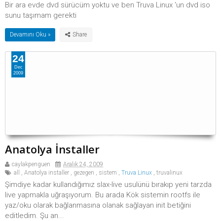
Bir ara evde dvd sürücüm yoktu ve ben Truva Linux 'un dvd iso
sunu taşımam gerekti
Devamını Oku »
24
Dec
2009
Anatolya İnstaller
caylakpenguen
Aralık 24, 2009
all
,
Anatolya installer
,
gezegen
,
sistem
,
Truva Linux
,
truvalinux
Şimdiye kadar kullandığımız slax-live usulünü bırakıp yeni tarzda
live yapmakla uğraşıyorum. Bu arada Kök sistemin rootfs ile
yaz/oku olarak bağlanmasına olanak sağlayan init betiğini
editledim. Şu an...