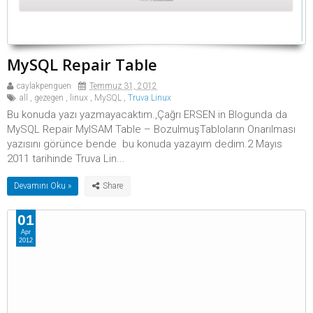
MySQL Repair Table
caylakpenguen
Temmuz 31, 2012
all
,
gezegen
,
linux
,
MySQL
,
Truva Linux
Bu konuda yazı yazmayacaktım.,Çağrı ERSEN in Blogunda da
MySQL Repair MyISAM Table – BozulmuşTabloların Onarılması
yazısını görünce bende bu konuda yazayım dedim.2 Mayıs
2011 tarihinde Truva Lin...
Devamını Oku »
01
Apr
2012