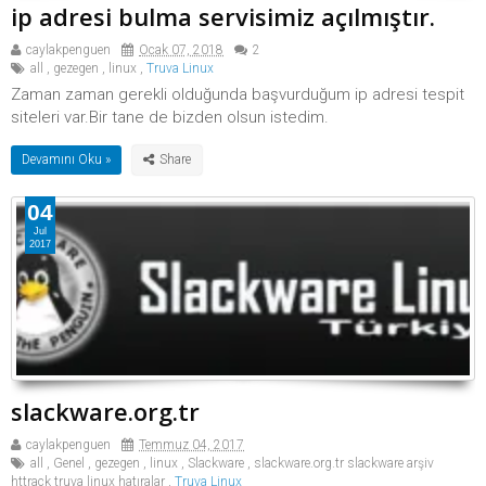
ip adresi bulma servisimiz açılmıştır.
caylakpenguen
Ocak 07, 2018
2
all
,
gezegen
,
linux
,
Truva Linux
Zaman zaman gerekli olduğunda başvurduğum ip adresi tespit
siteleri var.Bir tane de bizden olsun istedim.
Devamını Oku »
04
Jul
2017
slackware.org.tr
caylakpenguen
Temmuz 04, 2017
all
,
Genel
,
gezegen
,
linux
,
Slackware
,
slackware.org.tr slackware arşiv
httrack truva linux hatıralar
,
Truva Linux