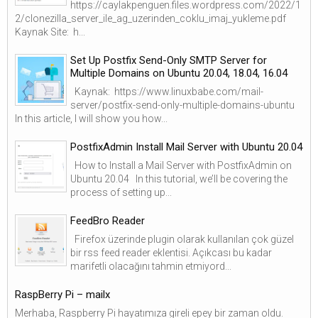
https://caylakpenguen.files.wordpress.com/2022/1
2/clonezilla_server_ile_ag_uzerinden_coklu_imaj_yukleme.pdf
Kaynak Site: h...
Set Up Postfix Send-Only SMTP Server for
Multiple Domains on Ubuntu 20.04, 18.04, 16.04
Kaynak: https://www.linuxbabe.com/mail-
server/postfix-send-only-multiple-domains-ubuntu
In this article, I will show you how...
PostfixAdmin Install Mail Server with Ubuntu 20.04
How to Install a Mail Server with PostfixAdmin on
Ubuntu 20.04 In this tutorial, we’ll be covering the
process of setting up...
FeedBro Reader
Firefox üzerinde plugin olarak kullanılan çok güzel
bir rss feed reader eklentisi. Açıkcası bu kadar
marifetli olacağını tahmin etmiyord...
RaspBerry Pi – mailx
Merhaba, Raspberry Pi hayatımıza gireli epey bir zaman oldu.