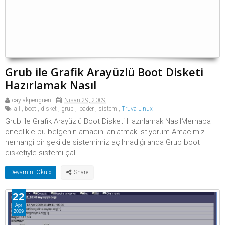
Grub ile Grafik Arayüzlü Boot Disketi
Hazırlamak Nasıl
caylakpenguen
Nisan 29, 2009
all
,
boot
,
disket
,
grub
,
loader
,
sistem
,
Truva Linux
Grub ile Grafik Arayüzlü Boot Disketi Hazırlamak NasılMerhaba
öncelikle bu belgenin amacını anlatmak istiyorum.Amacımız
herhangi bir şekilde sistemimiz açılmadığı anda Grub boot
disketiyle sistemi çal...
Devamını Oku »
22
Apr
2009