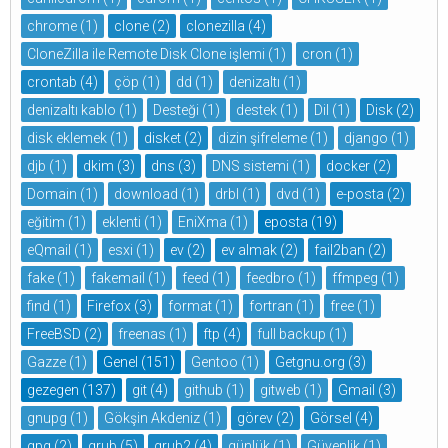
chrome
(1)
clone
(2)
clonezilla
(4)
CloneZilla ile Remote Disk Clone işlemi
(1)
cron
(1)
crontab
(4)
çöp
(1)
dd
(1)
denizaltı
(1)
denizaltı kablo
(1)
Desteği
(1)
destek
(1)
Dil
(1)
Disk
(2)
disk eklemek
(1)
disket
(2)
dizin şifreleme
(1)
django
(1)
djb
(1)
dkim
(3)
dns
(3)
DNS sistemi
(1)
docker
(2)
Domain
(1)
download
(1)
drbl
(1)
dvd
(1)
e-posta
(2)
eğitim
(1)
eklenti
(1)
EniXma
(1)
eposta
(19)
eQmail
(1)
esxi
(1)
ev
(2)
ev almak
(2)
fail2ban
(2)
fake
(1)
fakemail
(1)
feed
(1)
feedbro
(1)
ffmpeg
(1)
find
(1)
Firefox
(3)
format
(1)
fortran
(1)
free
(1)
FreeBSD
(2)
freenas
(1)
ftp
(4)
full backup
(1)
Gazze
(1)
Genel
(151)
Gentoo
(1)
Getgnu.org
(3)
gezegen
(137)
git
(4)
github
(1)
gitweb
(1)
Gmail
(3)
gnupg
(1)
Gökşin Akdeniz
(1)
görev
(2)
Görsel
(4)
gpg
(2)
grub
(5)
grub2
(4)
günlük
(1)
Güvenlik
(1)