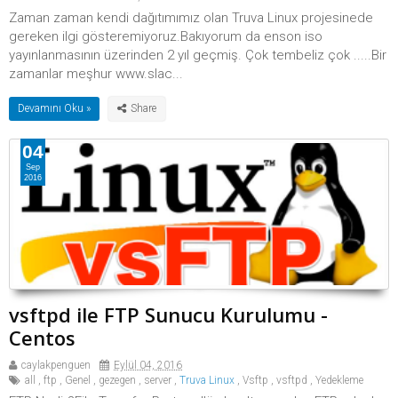
Zaman zaman kendi dağıtımımız olan Truva Linux projesinede
gereken ilgi gösteremiyoruz.Bakıyorum da enson iso
yayınlanmasının üzerinden 2 yıl geçmiş. Çok tembeliz çok .....Bir
zamanlar meşhur www.slac...
Devamını Oku »
04
Sep
2016
vsftpd ile FTP Sunucu Kurulumu -
Centos
caylakpenguen
Eylül 04, 2016
all
,
ftp
,
Genel
,
gezegen
,
server
,
Truva Linux
,
Vsftp
,
vsftpd
,
Yedekleme