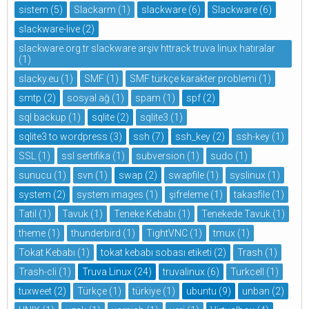
sistem
(5)
Slackarm
(1)
slackware
(6)
Slackware
(6)
slackware-live
(2)
slackware.org.tr slackware arşiv httrack truva linux hatıralar
(1)
slacky.eu
(1)
SMF
(1)
SMF türkçe karakter problemi
(1)
smtp
(2)
sosyal ağ
(1)
spam
(1)
spf
(2)
sql backup
(1)
sqlite
(2)
sqlite3
(1)
sqlite3 to wordpress
(3)
ssh
(7)
ssh_key
(2)
ssh-key
(1)
SSL
(1)
ssl sertifika
(1)
subversion
(1)
sudo
(1)
sunucu
(1)
svn
(1)
swap
(2)
swapfile
(1)
syslinux
(1)
system
(2)
system images
(1)
şifreleme
(1)
takasfile
(1)
Tatil
(1)
Tavuk
(1)
Teneke Kebabı
(1)
Tenekede Tavuk
(1)
theme
(1)
thunderbird
(1)
TightVNC
(1)
tmux
(1)
Tokat Kebabı
(1)
tokat kebabı sobası etiketi
(2)
Trash
(1)
Trash-cli
(1)
Truva Linux
(24)
truvalinux
(6)
Turkcell
(1)
tuxweet
(2)
Türkçe
(1)
türkiye
(1)
ubuntu
(9)
unban
(2)