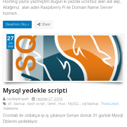
Hosting yazısı yazmıştım.Bugün ki yazıda ücretsiz alan adı alıp,
Aldığımız alan adını Raspiberry Pi ile Domain Name Server
hizmeti...
Devamını Oku »
27
Jun
2016
Mysql yedekle scripti
caylakpenguen
Haziran 27, 2016
all
,
backup
,
bash script
,
Genel
,
linux
,
MySQL
,
sql backup
,
Truva Linux
,
Yedekleme
Crontab ile oldukça iyi iş çıkarıyor.Geriye dönük 31 günlük Mysql
Dblerini yedekliyor.