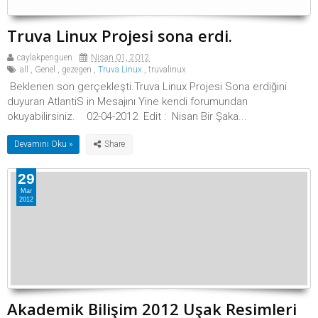
Truva Linux Projesi sona erdi.
caylakpenguen
Nisan 01, 2012
all
,
Genel
,
gezegen
,
Truva Linux
,
truvalinux
Beklenen son gerçekleşti.Truva Linux Projesi Sona erdiğini
duyuran AtlantiS in Mesajını Yine kendi forumundan
okuyabilirsiniz. 02-04-2012 Edit : Nisan Bir Şaka...
Devamını Oku »
29
Mar
2012
Akademik Bilişim 2012 Uşak Resimleri