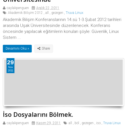
caylakpenguen
Aralık 22, 2011
Akademik Bilişim 2012
,
all
,
gezegen
,
Truva Linux
Akademik Bilişim Konferanslarının 14.sü 1-3 Şubat 2012 tarihleri
arasında Uşak Üniversitesinde düzenlenecek. Konferans
öncesinde yapılacak eğitimlerin konuları şöyle: Güvenlik, Linux
Sistem ...
Devamını Oku »
29
Nov
2011
İso Dosyalarını Bölmek.
caylakpenguen
Kasım 29, 2011
all
,
böl
,
gezegen
,
iso
,
Truva Linux