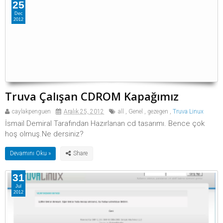
25
Dec
2012
Truva Çalışan CDROM Kapağımız
caylakpenguen
Aralık 25, 2012
all
,
Genel
,
gezegen
,
Truva Linux
İsmail Demiral Tarafından Hazırlanan cd tasarımı. Bence çok
hoş olmuş.Ne dersiniz?
Devamını Oku »
31
Jul
2012