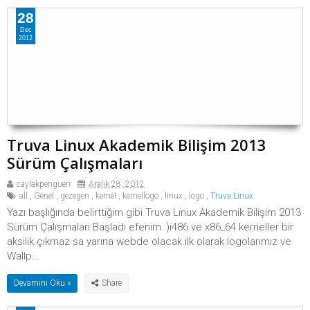
28
Dec
2012
Truva Linux Akademik Bilişim 2013
Sürüm Çalışmaları
caylakpenguen
Aralık 28, 2012
all
,
Genel
,
gezegen
,
kernel
,
kernellogo
,
linux
,
logo
,
Truva Linux
Yazı başlığında belirttiğim gibi Truva Linux Akademik Bilişim 2013
Sürüm Çalışmaları Başladı efenim :)i486 ve x86_64 kerneller bir
aksilik çıkmaz sa yarına webde olacak.ilk olarak logolarımız ve
Wallp...
Devamını Oku »