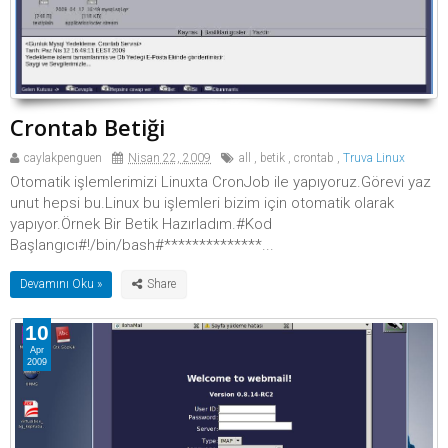
Crontab Betiği
caylakpenguen
Nisan 22, 2009
all
,
betik
,
crontab
,
Truva Linux
Otomatik işlemlerimizi Linuxta CronJob ile yapıyoruz.Görevi yaz
unut hepsi bu.Linux bu işlemleri bizim için otomatik olarak
yapıyor.Örnek Bir Betik Hazırladım.#Kod
Başlangıcı#!/bin/bash#**************...
Devamını Oku »
10
Apr
2009