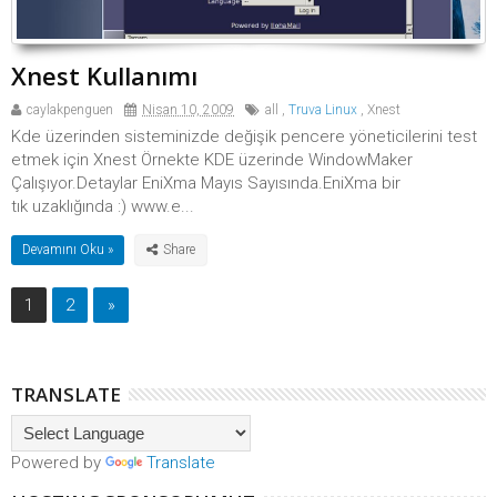
Xnest Kullanımı
caylakpenguen
Nisan 10, 2009
all
,
Truva Linux
,
Xnest
Kde üzerinden sisteminizde değişik pencere yöneticilerini test
etmek için Xnest Örnekte KDE üzerinde WindowMaker
Çalışıyor.Detaylar EniXma Mayıs Sayısında.EniXma bir
tık uzaklığında :) www.e...
Devamını Oku »
1
2
»
TRANSLATE
Powered by
Translate