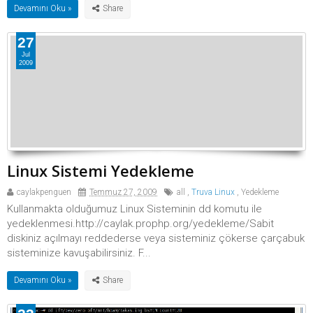
Devamını Oku »
27
Jul
2009
Linux Sistemi Yedekleme
caylakpenguen
Temmuz 27, 2009
all
,
Truva Linux
,
Yedekleme
Kullanmakta olduğumuz Linux Sisteminin dd komutu ile
yedeklenmesi.http://caylak.prophp.org/yedekleme/Sabit
diskiniz açılmayı reddederse veya sisteminiz çökerse çarçabuk
sisteminize kavuşabilirsiniz. F...
Devamını Oku »