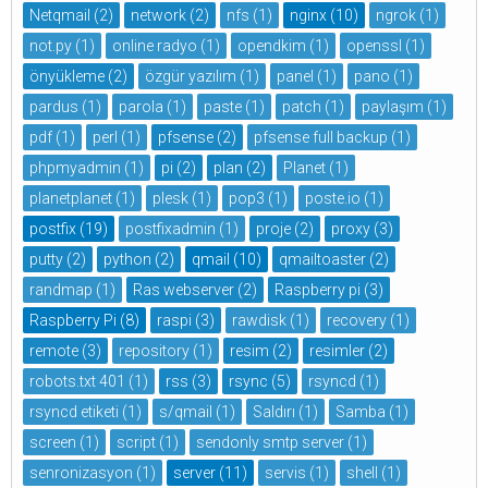
Netqmail
(2)
network
(2)
nfs
(1)
nginx
(10)
ngrok
(1)
not.py
(1)
online radyo
(1)
opendkim
(1)
openssl
(1)
önyükleme
(2)
özgür yazılım
(1)
panel
(1)
pano
(1)
pardus
(1)
parola
(1)
paste
(1)
patch
(1)
paylaşım
(1)
pdf
(1)
perl
(1)
pfsense
(2)
pfsense full backup
(1)
phpmyadmin
(1)
pi
(2)
plan
(2)
Planet
(1)
planetplanet
(1)
plesk
(1)
pop3
(1)
poste.io
(1)
postfix
(19)
postfixadmin
(1)
proje
(2)
proxy
(3)
putty
(2)
python
(2)
qmail
(10)
qmailtoaster
(2)
randmap
(1)
Ras webserver
(2)
Raspberry pi
(3)
Raspberry Pi
(8)
raspi
(3)
rawdisk
(1)
recovery
(1)
remote
(3)
repository
(1)
resim
(2)
resimler
(2)
robots.txt 401
(1)
rss
(3)
rsync
(5)
rsyncd
(1)
rsyncd etiketi
(1)
s/qmail
(1)
Saldırı
(1)
Samba
(1)
screen
(1)
script
(1)
sendonly smtp server
(1)
senronizasyon
(1)
server
(11)
servis
(1)
shell
(1)