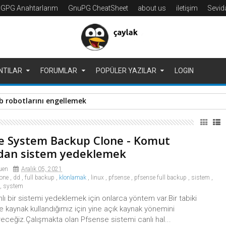
GPG Anahtarlarım
GnuPG CheatSheet
about us
iletişim
Sevi
NTILAR
FORUMLAR
POPÜLER YAZILAR
LOGIN
b robotlarını engellemek
e System Backup Clone - Komut
ndan sistem yedeklemek
uen
Aralık 05, 2021
lone
,
dd
,
full backup
,
klonlamak
,
linux
,
pfsense
,
pfsense full backup
,
sistem
,
,
system
lı bir sistemi yedeklemek için onlarca yöntem var.Bir tabiki
kaynak kullandığımız için yine açık kaynak yönemini
eceğiz.Çalışmakta olan Pfsense sistemi canlı hal...