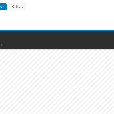
u »
ved