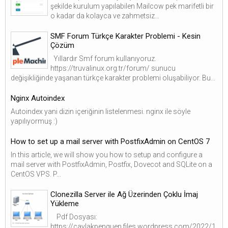
şekilde kurulum yapılabilen Mailcow pek marifetli bir
o kadar da kolayca ve zahmetsiz...
SMF Forum Türkçe Karakter Problemi - Kesin
Çözüm
Yıllardır Smf forum kullanıyoruz.
https://truvalinux.org.tr/forum/ sunucu
değişikliğinde yaşanan türkçe karakter problemi oluşabiliyor. Bu...
Nginx Autoindex
Autoindex yani dizin içeriğinin listelenmesi. nginx ile söyle
yapılıyormuş :)
How to set up a mail server with PostfixAdmin on CentOS 7
In this article, we will show you how to setup and configure a
mail server with PostfixAdmin, Postfix, Dovecot and SQLite on a
CentOS VPS. P...
Clonezilla Server ile Ağ Üzerinden Çoklu İmaj
Yükleme
Pdf Dosyası:
https://caylakpenguen.files.wordpress.com/2022/1