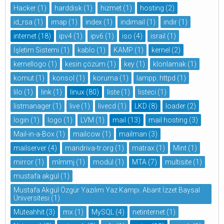
Hacker
(1)
harddisk
(1)
hizmet
(1)
hosting
(2)
id_rsa
(1)
imap
(1)
index
(1)
indimail
(1)
indir
(1)
internet
(18)
ipv4
(1)
ipv6
(1)
iso
(4)
israil
(1)
İşletim Sistemi
(1)
kablo
(1)
KAMP
(1)
kernel
(2)
kernellogo
(1)
kesin çözüm
(1)
key
(1)
klonlamak
(1)
komut
(1)
konsol
(1)
koruma
(1)
lampp. httpd
(1)
lilo
(1)
link
(1)
linux
(80)
liste
(1)
listeci
(1)
listmanager
(1)
live
(1)
livecd
(1)
LKD
(8)
loader
(2)
login
(1)
logo
(1)
LVM
(1)
mail
(13)
mail hosting
(3)
Mail-in-a-Box
(1)
mailcow
(1)
mailman
(3)
mailserver
(4)
mandriva-tr.org
(1)
matrax
(1)
Mint
(1)
mirror
(1)
mlmmj
(1)
modül
(1)
MTA
(7)
multisite
(1)
mustafa akgül
(1)
Mustafa Akgül Özgür Yazılım Yaz Kampı. Abant İzzet Baysal
Üniversitesi
(1)
Müteahhit
(3)
mx
(1)
MySQL
(4)
netinternet
(1)