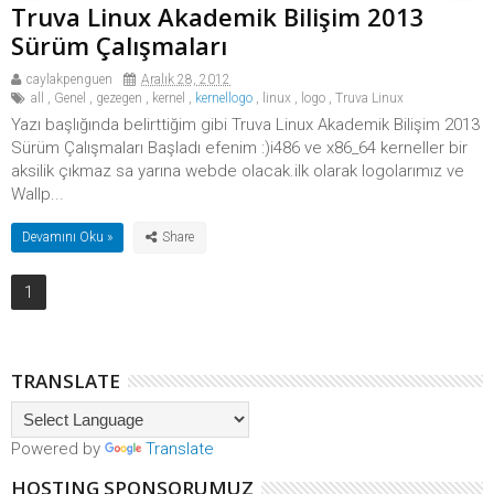
Truva Linux Akademik Bilişim 2013
Sürüm Çalışmaları
caylakpenguen
Aralık 28, 2012
all
,
Genel
,
gezegen
,
kernel
,
kernellogo
,
linux
,
logo
,
Truva Linux
Yazı başlığında belirttiğim gibi Truva Linux Akademik Bilişim 2013
Sürüm Çalışmaları Başladı efenim :)i486 ve x86_64 kerneller bir
aksilik çıkmaz sa yarına webde olacak.ilk olarak logolarımız ve
Wallp...
Devamını Oku »
1
TRANSLATE
Powered by
Translate
HOSTING SPONSORUMUZ