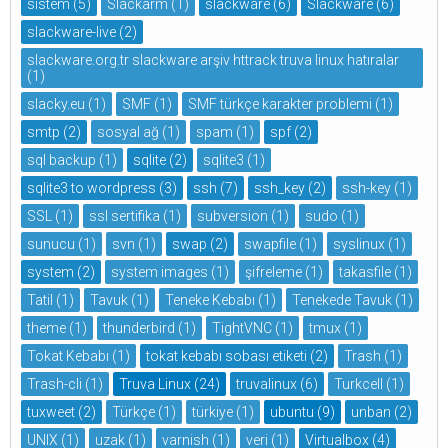
sistem
(5)
Slackarm
(1)
slackware
(6)
Slackware
(6)
slackware-live
(2)
slackware.org.tr slackware arşiv httrack truva linux hatıralar
(1)
slacky.eu
(1)
SMF
(1)
SMF türkçe karakter problemi
(1)
smtp
(2)
sosyal ağ
(1)
spam
(1)
spf
(2)
sql backup
(1)
sqlite
(2)
sqlite3
(1)
sqlite3 to wordpress
(3)
ssh
(7)
ssh_key
(2)
ssh-key
(1)
SSL
(1)
ssl sertifika
(1)
subversion
(1)
sudo
(1)
sunucu
(1)
svn
(1)
swap
(2)
swapfile
(1)
syslinux
(1)
system
(2)
system images
(1)
şifreleme
(1)
takasfile
(1)
Tatil
(1)
Tavuk
(1)
Teneke Kebabı
(1)
Tenekede Tavuk
(1)
theme
(1)
thunderbird
(1)
TightVNC
(1)
tmux
(1)
Tokat Kebabı
(1)
tokat kebabı sobası etiketi
(2)
Trash
(1)
Trash-cli
(1)
Truva Linux
(24)
truvalinux
(6)
Turkcell
(1)
tuxweet
(2)
Türkçe
(1)
türkiye
(1)
ubuntu
(9)
unban
(2)
UNIX
(1)
uzak
(1)
varnish
(1)
veri
(1)
Virtualbox
(4)