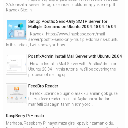
2/clonezilla_server_ile_ag_uzerinden_coklu_imaj_yukleme.pdf
Kaynak Site: h...
Set Up Postfix Send-Only SMTP Server for
Multiple Domains on Ubuntu 20.04, 18.04, 16.04
Kaynak: https://www.linuxbabe.com/mail-
server/postfix-send-only-multiple-domains-ubuntu
In this article, I will show you how...
PostfixAdmin Install Mail Server with Ubuntu 20.04
How to Install a Mail Server with PostfixAdmin on
Ubuntu 20.04 In this tutorial, we’ll be covering the
process of setting up...
FeedBro Reader
Firefox üzerinde plugin olarak kullanılan çok güzel
bir rss feed reader eklentisi. Açıkcası bu kadar
marifetli olacağını tahmin etmiyord...
RaspBerry Pi – mailx
Merhaba, Raspberry Pi hayatımıza gireli epey bir zaman oldu.