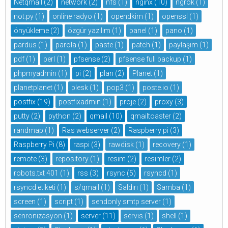
Netqmail
(2)
network
(2)
nfs
(1)
nginx
(10)
ngrok
(1)
not.py
(1)
online radyo
(1)
opendkim
(1)
openssl
(1)
önyükleme
(2)
özgür yazılım
(1)
panel
(1)
pano
(1)
pardus
(1)
parola
(1)
paste
(1)
patch
(1)
paylaşım
(1)
pdf
(1)
perl
(1)
pfsense
(2)
pfsense full backup
(1)
phpmyadmin
(1)
pi
(2)
plan
(2)
Planet
(1)
planetplanet
(1)
plesk
(1)
pop3
(1)
poste.io
(1)
postfix
(19)
postfixadmin
(1)
proje
(2)
proxy
(3)
putty
(2)
python
(2)
qmail
(10)
qmailtoaster
(2)
randmap
(1)
Ras webserver
(2)
Raspberry pi
(3)
Raspberry Pi
(8)
raspi
(3)
rawdisk
(1)
recovery
(1)
remote
(3)
repository
(1)
resim
(2)
resimler
(2)
robots.txt 401
(1)
rss
(3)
rsync
(5)
rsyncd
(1)
rsyncd etiketi
(1)
s/qmail
(1)
Saldırı
(1)
Samba
(1)
screen
(1)
script
(1)
sendonly smtp server
(1)
senronizasyon
(1)
server
(11)
servis
(1)
shell
(1)