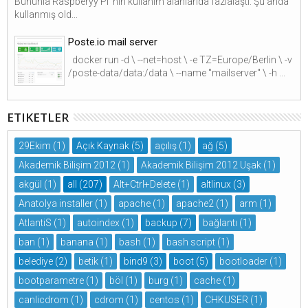
Bununla Raspberyy Pi ‘nin kullanım alanlarıda fazlalaştı. Şu anda
kullanmış old...
Poste.io mail server
docker run -d \ --net=host \ -e TZ=Europe/Berlin \ -v
/poste-data/data:/data \ --name "mailserver" \ -h ...
ETIKETLER
29Ekim
(1)
Açık Kaynak
(5)
açılış
(1)
ağ
(5)
Akademik Bilişim 2012
(1)
Akademik Bilişim 2012 Uşak
(1)
akgül
(1)
all
(207)
Alt+Ctrl+Delete
(1)
altlinux
(3)
Anatolya installer
(1)
apache
(1)
apache2
(1)
arm
(1)
AtlantiS
(1)
autoindex
(1)
backup
(7)
bağlantı
(1)
ban
(1)
banana
(1)
bash
(1)
bash script
(1)
belediye
(2)
betik
(1)
bind9
(3)
boot
(5)
bootloader
(1)
bootparametre
(1)
böl
(1)
burg
(1)
cache
(1)
canlicdrom
(1)
cdrom
(1)
centos
(1)
CHKUSER
(1)