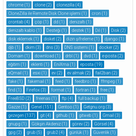
chrome
(1)
clone
(2)
clonezilla
(4)
CloneZilla ile Remote Disk Clone işlemi
(1)
cron
(1)
crontab
(4)
çöp
(1)
dd
(1)
denizaltı
(1)
denizaltı kablo
(1)
Desteği
(1)
destek
(1)
Dil
(1)
Disk
(2)
disk eklemek
(1)
disket
(2)
dizin şifreleme
(1)
django
(1)
djb
(1)
dkim
(3)
dns
(3)
DNS sistemi
(1)
docker
(2)
Domain
(1)
download
(1)
drbl
(1)
dvd
(1)
e-posta
(2)
eğitim
(1)
eklenti
(1)
EniXma
(1)
eposta
(19)
eQmail
(1)
esxi
(1)
ev
(2)
ev almak
(2)
fail2ban
(2)
fake
(1)
fakemail
(1)
feed
(1)
feedbro
(1)
ffmpeg
(1)
find
(1)
Firefox
(3)
format
(1)
fortran
(1)
free
(1)
FreeBSD
(2)
freenas
(1)
ftp
(4)
full backup
(1)
Gazze
(1)
Genel
(151)
Gentoo
(1)
Getgnu.org
(3)
gezegen
(137)
git
(4)
github
(1)
gitweb
(1)
Gmail
(3)
gnupg
(1)
Gökşin Akdeniz
(1)
görev
(2)
Görsel
(4)
gpg
(2)
grub
(5)
grub2
(4)
günlük
(1)
Güvenlik
(1)