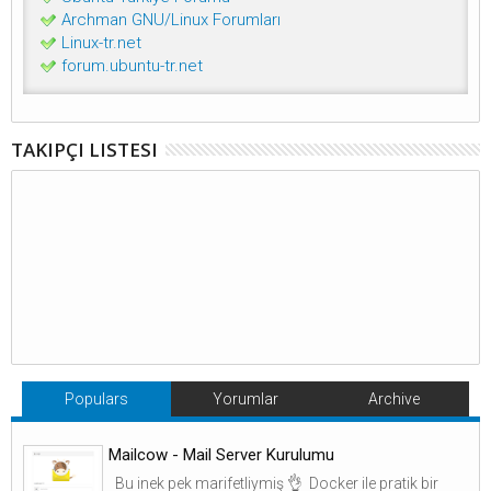
Archman GNU/Linux Forumları
Linux-tr.net
forum.ubuntu-tr.net
TAKIPÇI LISTESI
Populars
Yorumlar
Archive
Mailcow - Mail Server Kurulumu
Bu inek pek marifetliymiş 👌 Docker ile pratik bir