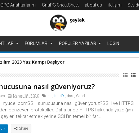
GPG Anahtarlarım
GnuPG CheatSheet
about us
iletişim
Sevi
NTILAR
FORUMLAR
POPÜLER YAZILAR
LOGIN
ılım 2023 Yaz Kampı Başlıyor
nucusuna nasıl güveniyoruz?
uen
Mayıs 18, 2020
all
,
bind9
,
dns
,
Genel
e: nyucel.comSSH sunucusuna nasıl güveniyoruz?SSH ve HTTPS
nden benzeyen protokoller. Daha önce HTTPS hakkında yazdığım
 şeyleri tekrar etmek yerine SSH'ın temel bir far...
u »