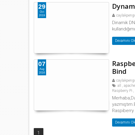
Dynami
29
Oct
caylakpeng
2019
Dinamik DNS
kullandığım
Devamını Ok
Raspber
07
Bind
Aug
2016
caylakpeng
all
,
apach
Raspberry Pi
,
Merhaba,Da
yazmıştım.B
Raspiberry 
Devamını Ok
1