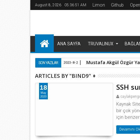
Limon
Github
Open
August 8, 2026
05:36:51 AM
ANA SAYFA
TRUVALINUX
BAĞLA
Mustafa Akgül Özgür Yaz
SON YAZILAR
2023-8-2
ARTICLES BY "BIND9"
SSH su
18
May
caylakpeng
2020
Kaynak Sit
bir çok yö
için benzer
Devamını Ok