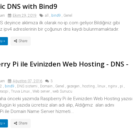
c DNS with Bind9
uen
Ekim 29, 2019
all
,
bind9
,
Genel
 deyince aklımıza ilk olarak no-ip.com geliyor.Bildiğiniz gibi
ız ipv4 adreslerinin bir çoğunun dns kaydı bulunmamaktadır.
u »
ry Pi ile Evinizden Web Hosting - DNS -
uen
Ağustos 07, 2016
3
e2
,
bind9
,
DNS sistemi
,
Domain
,
Genel
,
gezegen
,
hosting
,
linux
,
nginx
,
pi
,
raspi
,
Truva Linux
,
Web server
,
web Sunucu
ha önceki yazımda Raspberry Pi ile Evinizden Web Hosting yazısı
ugün ki yazıda ücretsiz alan adı alıp, Aldığımız alan adını
Pi ile Domain Name Server hizmeti...
u »