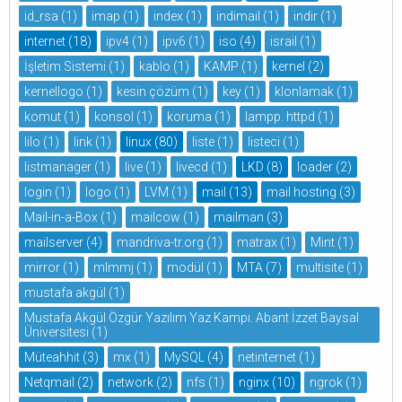
id_rsa
(1)
imap
(1)
index
(1)
indimail
(1)
indir
(1)
internet
(18)
ipv4
(1)
ipv6
(1)
iso
(4)
israil
(1)
İşletim Sistemi
(1)
kablo
(1)
KAMP
(1)
kernel
(2)
kernellogo
(1)
kesin çözüm
(1)
key
(1)
klonlamak
(1)
komut
(1)
konsol
(1)
koruma
(1)
lampp. httpd
(1)
lilo
(1)
link
(1)
linux
(80)
liste
(1)
listeci
(1)
listmanager
(1)
live
(1)
livecd
(1)
LKD
(8)
loader
(2)
login
(1)
logo
(1)
LVM
(1)
mail
(13)
mail hosting
(3)
Mail-in-a-Box
(1)
mailcow
(1)
mailman
(3)
mailserver
(4)
mandriva-tr.org
(1)
matrax
(1)
Mint
(1)
mirror
(1)
mlmmj
(1)
modül
(1)
MTA
(7)
multisite
(1)
mustafa akgül
(1)
Mustafa Akgül Özgür Yazılım Yaz Kampı. Abant İzzet Baysal
Üniversitesi
(1)
Müteahhit
(3)
mx
(1)
MySQL
(4)
netinternet
(1)
Netqmail
(2)
network
(2)
nfs
(1)
nginx
(10)
ngrok
(1)