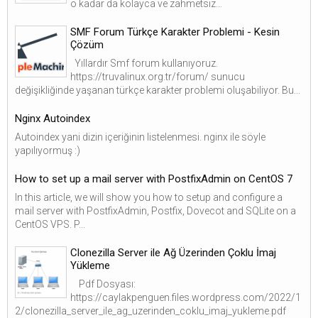
o kadar da kolayca ve zahmetsiz...
SMF Forum Türkçe Karakter Problemi - Kesin
Çözüm
Yıllardır Smf forum kullanıyoruz.
https://truvalinux.org.tr/forum/ sunucu
değişikliğinde yaşanan türkçe karakter problemi oluşabiliyor. Bu...
Nginx Autoindex
Autoindex yani dizin içeriğinin listelenmesi. nginx ile söyle
yapılıyormuş :)
How to set up a mail server with PostfixAdmin on CentOS 7
In this article, we will show you how to setup and configure a
mail server with PostfixAdmin, Postfix, Dovecot and SQLite on a
CentOS VPS. P...
Clonezilla Server ile Ağ Üzerinden Çoklu İmaj
Yükleme
Pdf Dosyası:
https://caylakpenguen.files.wordpress.com/2022/1
2/clonezilla_server_ile_ag_uzerinden_coklu_imaj_yukleme.pdf