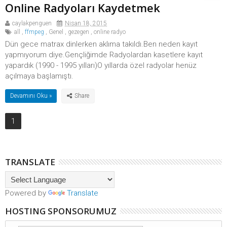
Online Radyoları Kaydetmek
caylakpenguen
Nisan 18, 2015
all
,
ffmpeg
,
Genel
,
gezegen
,
online radyo
Dün gece matrax dinlerken aklıma takıldı.Ben neden kayıt
yapmıyorum diye.Gençliğimde Radyolardan kasetlere kayıt
yapardık (1990 - 1995 yılları)O yıllarda özel radyolar henüz
açılmaya başlamıştı.
Devamını Oku »
1
TRANSLATE
Powered by
Translate
HOSTING SPONSORUMUZ