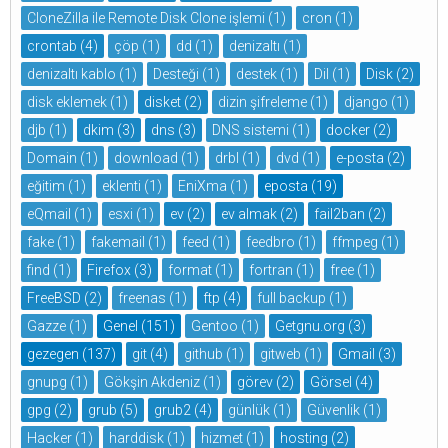
CloneZilla ile Remote Disk Clone işlemi
(1)
cron
(1)
crontab
(4)
çöp
(1)
dd
(1)
denizaltı
(1)
denizaltı kablo
(1)
Desteği
(1)
destek
(1)
Dil
(1)
Disk
(2)
disk eklemek
(1)
disket
(2)
dizin şifreleme
(1)
django
(1)
djb
(1)
dkim
(3)
dns
(3)
DNS sistemi
(1)
docker
(2)
Domain
(1)
download
(1)
drbl
(1)
dvd
(1)
e-posta
(2)
eğitim
(1)
eklenti
(1)
EniXma
(1)
eposta
(19)
eQmail
(1)
esxi
(1)
ev
(2)
ev almak
(2)
fail2ban
(2)
fake
(1)
fakemail
(1)
feed
(1)
feedbro
(1)
ffmpeg
(1)
find
(1)
Firefox
(3)
format
(1)
fortran
(1)
free
(1)
FreeBSD
(2)
freenas
(1)
ftp
(4)
full backup
(1)
Gazze
(1)
Genel
(151)
Gentoo
(1)
Getgnu.org
(3)
gezegen
(137)
git
(4)
github
(1)
gitweb
(1)
Gmail
(3)
gnupg
(1)
Gökşin Akdeniz
(1)
görev
(2)
Görsel
(4)
gpg
(2)
grub
(5)
grub2
(4)
günlük
(1)
Güvenlik
(1)
Hacker
(1)
harddisk
(1)
hizmet
(1)
hosting
(2)