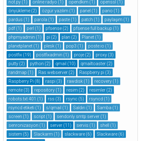
not.py
(1)
online radyo
(1)
opendkim
(1)
openssl
(1)
önyükleme
(2)
özgür yazılım
(1)
panel
(1)
pano
(1)
pardus
(1)
parola
(1)
paste
(1)
patch
(1)
paylaşım
(1)
pdf
(1)
perl
(1)
pfsense
(2)
pfsense full backup
(1)
phpmyadmin
(1)
pi
(2)
plan
(2)
Planet
(1)
planetplanet
(1)
plesk
(1)
pop3
(1)
poste.io
(1)
postfix
(19)
postfixadmin
(1)
proje
(2)
proxy
(3)
putty
(2)
python
(2)
qmail
(10)
qmailtoaster
(2)
randmap
(1)
Ras webserver
(2)
Raspberry pi
(3)
Raspberry Pi
(8)
raspi
(3)
rawdisk
(1)
recovery
(1)
remote
(3)
repository
(1)
resim
(2)
resimler
(2)
robots.txt 401
(1)
rss
(3)
rsync
(5)
rsyncd
(1)
rsyncd etiketi
(1)
s/qmail
(1)
Saldırı
(1)
Samba
(1)
screen
(1)
script
(1)
sendonly smtp server
(1)
senronizasyon
(1)
server
(11)
servis
(1)
shell
(1)
sistem
(5)
Slackarm
(1)
slackware
(6)
Slackware
(6)