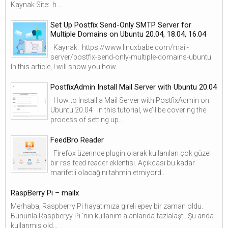
Kaynak Site: h...
Set Up Postfix Send-Only SMTP Server for
Multiple Domains on Ubuntu 20.04, 18.04, 16.04
Kaynak: https://www.linuxbabe.com/mail-
server/postfix-send-only-multiple-domains-ubuntu
In this article, I will show you how...
PostfixAdmin Install Mail Server with Ubuntu 20.04
How to Install a Mail Server with PostfixAdmin on
Ubuntu 20.04 In this tutorial, we’ll be covering the
process of setting up...
FeedBro Reader
Firefox üzerinde plugin olarak kullanılan çok güzel
bir rss feed reader eklentisi. Açıkcası bu kadar
marifetli olacağını tahmin etmiyord...
RaspBerry Pi – mailx
Merhaba, Raspberry Pi hayatımıza gireli epey bir zaman oldu.
Bununla Raspberyy Pi ‘nin kullanım alanlarıda fazlalaştı. Şu anda
kullanmış old...