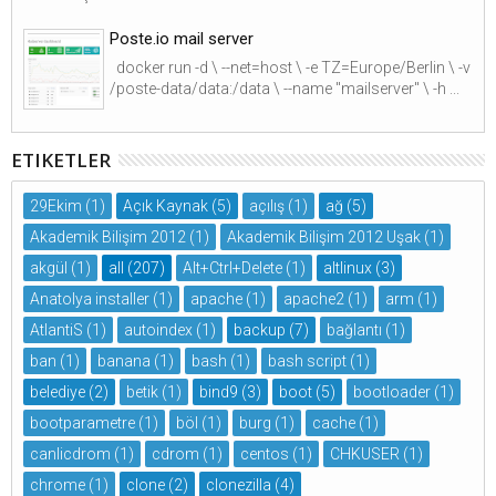
Poste.io mail server
docker run -d \ --net=host \ -e TZ=Europe/Berlin \ -v
/poste-data/data:/data \ --name "mailserver" \ -h ...
ETIKETLER
29Ekim
(1)
Açık Kaynak
(5)
açılış
(1)
ağ
(5)
Akademik Bilişim 2012
(1)
Akademik Bilişim 2012 Uşak
(1)
akgül
(1)
all
(207)
Alt+Ctrl+Delete
(1)
altlinux
(3)
Anatolya installer
(1)
apache
(1)
apache2
(1)
arm
(1)
AtlantiS
(1)
autoindex
(1)
backup
(7)
bağlantı
(1)
ban
(1)
banana
(1)
bash
(1)
bash script
(1)
belediye
(2)
betik
(1)
bind9
(3)
boot
(5)
bootloader
(1)
bootparametre
(1)
böl
(1)
burg
(1)
cache
(1)
canlicdrom
(1)
cdrom
(1)
centos
(1)
CHKUSER
(1)
chrome
(1)
clone
(2)
clonezilla
(4)