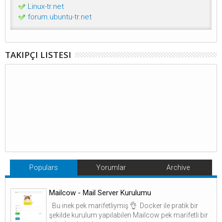
Linux-tr.net
forum.ubuntu-tr.net
TAKIPÇI LISTESI
Populars
Yorumlar
Archive
Mailcow - Mail Server Kurulumu
Bu inek pek marifetliymiş 👌 Docker ile pratik bir
şekilde kurulum yapılabilen Mailcow pek marifetli bir