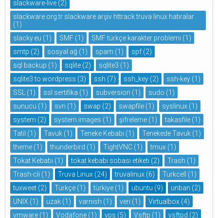
slackware-live
(2)
slackware.org.tr slackware arşiv httrack truva linux hatıralar
(1)
slacky.eu
(1)
SMF
(1)
SMF türkçe karakter problemi
(1)
smtp
(2)
sosyal ağ
(1)
spam
(1)
spf
(2)
sql backup
(1)
sqlite
(2)
sqlite3
(1)
sqlite3 to wordpress
(3)
ssh
(7)
ssh_key
(2)
ssh-key
(1)
SSL
(1)
ssl sertifika
(1)
subversion
(1)
sudo
(1)
sunucu
(1)
svn
(1)
swap
(2)
swapfile
(1)
syslinux
(1)
system
(2)
system images
(1)
şifreleme
(1)
takasfile
(1)
Tatil
(1)
Tavuk
(1)
Teneke Kebabı
(1)
Tenekede Tavuk
(1)
theme
(1)
thunderbird
(1)
TightVNC
(1)
tmux
(1)
Tokat Kebabı
(1)
tokat kebabı sobası etiketi
(2)
Trash
(1)
Trash-cli
(1)
Truva Linux
(24)
truvalinux
(6)
Turkcell
(1)
tuxweet
(2)
Türkçe
(1)
türkiye
(1)
ubuntu
(9)
unban
(2)
UNIX
(1)
uzak
(1)
varnish
(1)
veri
(1)
Virtualbox
(4)
vmware
(1)
Vodafone
(1)
vps
(5)
Vsftp
(1)
vsftpd
(2)