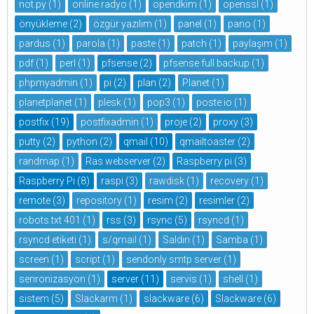
not.py
(1)
online radyo
(1)
opendkim
(1)
openssl
(1)
önyükleme
(2)
özgür yazılım
(1)
panel
(1)
pano
(1)
pardus
(1)
parola
(1)
paste
(1)
patch
(1)
paylaşım
(1)
pdf
(1)
perl
(1)
pfsense
(2)
pfsense full backup
(1)
phpmyadmin
(1)
pi
(2)
plan
(2)
Planet
(1)
planetplanet
(1)
plesk
(1)
pop3
(1)
poste.io
(1)
postfix
(19)
postfixadmin
(1)
proje
(2)
proxy
(3)
putty
(2)
python
(2)
qmail
(10)
qmailtoaster
(2)
randmap
(1)
Ras webserver
(2)
Raspberry pi
(3)
Raspberry Pi
(8)
raspi
(3)
rawdisk
(1)
recovery
(1)
remote
(3)
repository
(1)
resim
(2)
resimler
(2)
robots.txt 401
(1)
rss
(3)
rsync
(5)
rsyncd
(1)
rsyncd etiketi
(1)
s/qmail
(1)
Saldırı
(1)
Samba
(1)
screen
(1)
script
(1)
sendonly smtp server
(1)
senronizasyon
(1)
server
(11)
servis
(1)
shell
(1)
sistem
(5)
Slackarm
(1)
slackware
(6)
Slackware
(6)