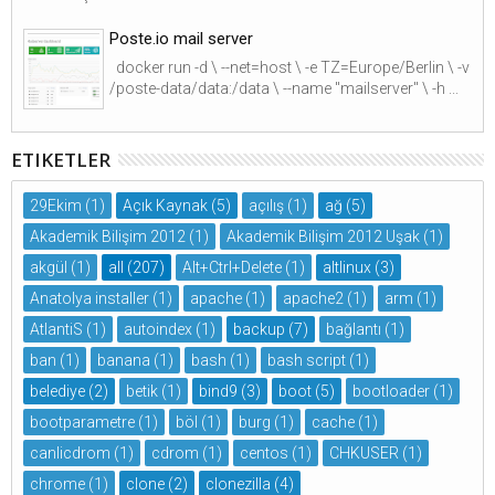
Poste.io mail server
docker run -d \ --net=host \ -e TZ=Europe/Berlin \ -v
/poste-data/data:/data \ --name "mailserver" \ -h ...
ETIKETLER
29Ekim
(1)
Açık Kaynak
(5)
açılış
(1)
ağ
(5)
Akademik Bilişim 2012
(1)
Akademik Bilişim 2012 Uşak
(1)
akgül
(1)
all
(207)
Alt+Ctrl+Delete
(1)
altlinux
(3)
Anatolya installer
(1)
apache
(1)
apache2
(1)
arm
(1)
AtlantiS
(1)
autoindex
(1)
backup
(7)
bağlantı
(1)
ban
(1)
banana
(1)
bash
(1)
bash script
(1)
belediye
(2)
betik
(1)
bind9
(3)
boot
(5)
bootloader
(1)
bootparametre
(1)
böl
(1)
burg
(1)
cache
(1)
canlicdrom
(1)
cdrom
(1)
centos
(1)
CHKUSER
(1)
chrome
(1)
clone
(2)
clonezilla
(4)