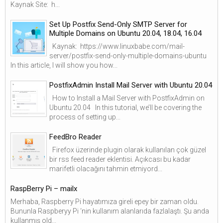
Kaynak Site: h...
Set Up Postfix Send-Only SMTP Server for
Multiple Domains on Ubuntu 20.04, 18.04, 16.04
Kaynak: https://www.linuxbabe.com/mail-
server/postfix-send-only-multiple-domains-ubuntu
In this article, I will show you how...
PostfixAdmin Install Mail Server with Ubuntu 20.04
How to Install a Mail Server with PostfixAdmin on
Ubuntu 20.04 In this tutorial, we’ll be covering the
process of setting up...
FeedBro Reader
Firefox üzerinde plugin olarak kullanılan çok güzel
bir rss feed reader eklentisi. Açıkcası bu kadar
marifetli olacağını tahmin etmiyord...
RaspBerry Pi – mailx
Merhaba, Raspberry Pi hayatımıza gireli epey bir zaman oldu.
Bununla Raspberyy Pi ‘nin kullanım alanlarıda fazlalaştı. Şu anda
kullanmış old...