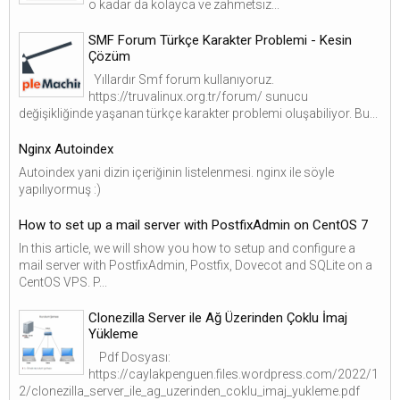
o kadar da kolayca ve zahmetsiz...
SMF Forum Türkçe Karakter Problemi - Kesin
Çözüm
Yıllardır Smf forum kullanıyoruz.
https://truvalinux.org.tr/forum/ sunucu
değişikliğinde yaşanan türkçe karakter problemi oluşabiliyor. Bu...
Nginx Autoindex
Autoindex yani dizin içeriğinin listelenmesi. nginx ile söyle
yapılıyormuş :)
How to set up a mail server with PostfixAdmin on CentOS 7
In this article, we will show you how to setup and configure a
mail server with PostfixAdmin, Postfix, Dovecot and SQLite on a
CentOS VPS. P...
Clonezilla Server ile Ağ Üzerinden Çoklu İmaj
Yükleme
Pdf Dosyası:
https://caylakpenguen.files.wordpress.com/2022/1
2/clonezilla_server_ile_ag_uzerinden_coklu_imaj_yukleme.pdf