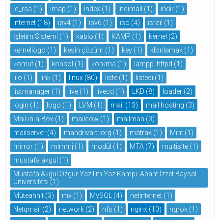
id_rsa
(1)
imap
(1)
index
(1)
indimail
(1)
indir
(1)
internet
(18)
ipv4
(1)
ipv6
(1)
iso
(4)
israil
(1)
İşletim Sistemi
(1)
kablo
(1)
KAMP
(1)
kernel
(2)
kernellogo
(1)
kesin çözüm
(1)
key
(1)
klonlamak
(1)
komut
(1)
konsol
(1)
koruma
(1)
lampp. httpd
(1)
lilo
(1)
link
(1)
linux
(80)
liste
(1)
listeci
(1)
listmanager
(1)
live
(1)
livecd
(1)
LKD
(8)
loader
(2)
login
(1)
logo
(1)
LVM
(1)
mail
(13)
mail hosting
(3)
Mail-in-a-Box
(1)
mailcow
(1)
mailman
(3)
mailserver
(4)
mandriva-tr.org
(1)
matrax
(1)
Mint
(1)
mirror
(1)
mlmmj
(1)
modül
(1)
MTA
(7)
multisite
(1)
mustafa akgül
(1)
Mustafa Akgül Özgür Yazılım Yaz Kampı. Abant İzzet Baysal
Üniversitesi
(1)
Müteahhit
(3)
mx
(1)
MySQL
(4)
netinternet
(1)
Netqmail
(2)
network
(2)
nfs
(1)
nginx
(10)
ngrok
(1)