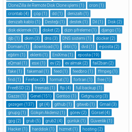
CloneZilla ile Remote Disk Clone işlemi
(1)
cron
(1)
crontab
(4)
çöp
(1)
dd
(1)
denizaltı
(1)
denizaltı kablo
(1)
Desteği
(1)
destek
(1)
Dil
(1)
Disk
(2)
disk eklemek
(1)
disket
(2)
dizin şifreleme
(1)
django
(1)
djb
(1)
dkim
(3)
dns
(3)
DNS sistemi
(1)
docker
(2)
Domain
(1)
download
(1)
drbl
(1)
dvd
(1)
e-posta
(2)
eğitim
(1)
eklenti
(1)
EniXma
(1)
eposta
(19)
eQmail
(1)
esxi
(1)
ev
(2)
ev almak
(2)
fail2ban
(2)
fake
(1)
fakemail
(1)
feed
(1)
feedbro
(1)
ffmpeg
(1)
find
(1)
Firefox
(3)
format
(1)
fortran
(1)
free
(1)
FreeBSD
(2)
freenas
(1)
ftp
(4)
full backup
(1)
Gazze
(1)
Genel
(151)
Gentoo
(1)
Getgnu.org
(3)
gezegen
(137)
git
(4)
github
(1)
gitweb
(1)
Gmail
(3)
gnupg
(1)
Gökşin Akdeniz
(1)
görev
(2)
Görsel
(4)
gpg
(2)
grub
(5)
grub2
(4)
günlük
(1)
Güvenlik
(1)
Hacker
(1)
harddisk
(1)
hizmet
(1)
hosting
(2)