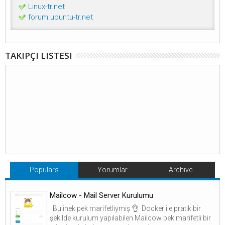
Linux-tr.net
forum.ubuntu-tr.net
TAKIPÇI LISTESI
Populars
Yorumlar
Archive
Mailcow - Mail Server Kurulumu
Bu inek pek marifetliymiş 👌 Docker ile pratik bir
şekilde kurulum yapılabilen Mailcow pek marifetli bir