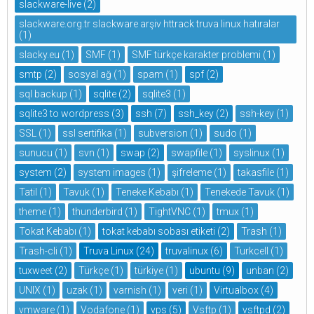
slackware-live
(2)
slackware.org.tr slackware arşiv httrack truva linux hatıralar
(1)
slacky.eu
(1)
SMF
(1)
SMF türkçe karakter problemi
(1)
smtp
(2)
sosyal ağ
(1)
spam
(1)
spf
(2)
sql backup
(1)
sqlite
(2)
sqlite3
(1)
sqlite3 to wordpress
(3)
ssh
(7)
ssh_key
(2)
ssh-key
(1)
SSL
(1)
ssl sertifika
(1)
subversion
(1)
sudo
(1)
sunucu
(1)
svn
(1)
swap
(2)
swapfile
(1)
syslinux
(1)
system
(2)
system images
(1)
şifreleme
(1)
takasfile
(1)
Tatil
(1)
Tavuk
(1)
Teneke Kebabı
(1)
Tenekede Tavuk
(1)
theme
(1)
thunderbird
(1)
TightVNC
(1)
tmux
(1)
Tokat Kebabı
(1)
tokat kebabı sobası etiketi
(2)
Trash
(1)
Trash-cli
(1)
Truva Linux
(24)
truvalinux
(6)
Turkcell
(1)
tuxweet
(2)
Türkçe
(1)
türkiye
(1)
ubuntu
(9)
unban
(2)
UNIX
(1)
uzak
(1)
varnish
(1)
veri
(1)
Virtualbox
(4)
vmware
(1)
Vodafone
(1)
vps
(5)
Vsftp
(1)
vsftpd
(2)