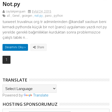
Not.py
caylakpenguen
Eylül 24, 2015
all
,
Genel
,
gezegen
,
not.py
,
pano
,
python
tuxweet.truvalinux.org.tr adminlerinden @kandalf saolsun beni
kırmadı.pythonda küçük bir not (pano) uygulaması yazdı.not.py
yerelde gerekli bağımlılıkları kurduktan sonra problemsizce
çalıştı.tabiki n...
Devamını Oku »
1
TRANSLATE
Powered by
Translate
HOSTING SPONSORUMUZ