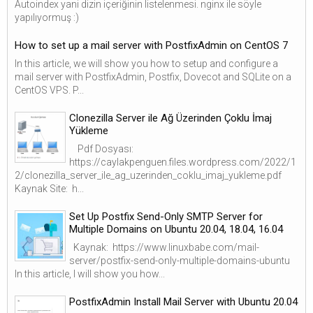
Autoindex yani dizin içeriğinin listelenmesi. nginx ile söyle
yapılıyormuş :)
How to set up a mail server with PostfixAdmin on CentOS 7
In this article, we will show you how to setup and configure a
mail server with PostfixAdmin, Postfix, Dovecot and SQLite on a
CentOS VPS. P...
Clonezilla Server ile Ağ Üzerinden Çoklu İmaj
Yükleme
Pdf Dosyası:
https://caylakpenguen.files.wordpress.com/2022/1
2/clonezilla_server_ile_ag_uzerinden_coklu_imaj_yukleme.pdf
Kaynak Site: h...
Set Up Postfix Send-Only SMTP Server for
Multiple Domains on Ubuntu 20.04, 18.04, 16.04
Kaynak: https://www.linuxbabe.com/mail-
server/postfix-send-only-multiple-domains-ubuntu
In this article, I will show you how...
PostfixAdmin Install Mail Server with Ubuntu 20.04