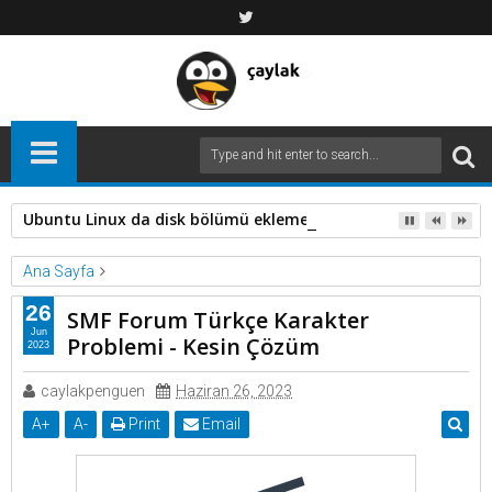
Ubuntu Linux da disk bölümü eklemek
Ana Sayfa
kesin çözüm
SMF
SMF türkçe karakter problemi
26
SMF Forum Türkçe Karakter
SMF Forum Türkçe Karakter Problemi - Kesin Çözüm
Jun
Problemi - Kesin Çözüm
2023
caylakpenguen
Haziran 26, 2023
A
+
A
-
Print
Email