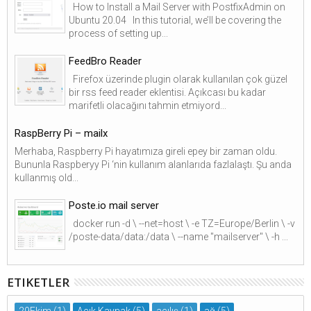
How to Install a Mail Server with PostfixAdmin on
Ubuntu 20.04 In this tutorial, we’ll be covering the
process of setting up...
FeedBro Reader
Firefox üzerinde plugin olarak kullanılan çok güzel
bir rss feed reader eklentisi. Açıkcası bu kadar
marifetli olacağını tahmin etmiyord...
RaspBerry Pi – mailx
Merhaba, Raspberry Pi hayatımıza gireli epey bir zaman oldu.
Bununla Raspberyy Pi ‘nin kullanım alanlarıda fazlalaştı. Şu anda
kullanmış old...
Poste.io mail server
docker run -d \ --net=host \ -e TZ=Europe/Berlin \ -v
/poste-data/data:/data \ --name "mailserver" \ -h ...
ETIKETLER
29Ekim
(1)
Açık Kaynak
(5)
açılış
(1)
ağ
(5)