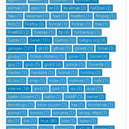
eQmail
(1)
esxi
(1)
ev
(2)
ev almak
(2)
fail2ban
(2)
fake
(1)
fakemail
(1)
feed
(1)
feedbro
(1)
ffmpeg
(1)
find
(1)
Firefox
(3)
format
(1)
fortran
(1)
free
(1)
FreeBSD
(2)
freenas
(1)
ftp
(4)
full backup
(1)
Gazze
(1)
Genel
(151)
Gentoo
(1)
Getgnu.org
(3)
gezegen
(137)
git
(4)
github
(1)
gitweb
(1)
Gmail
(3)
gnupg
(1)
Gökşin Akdeniz
(1)
görev
(2)
Görsel
(4)
gpg
(2)
grub
(5)
grub2
(4)
günlük
(1)
Güvenlik
(1)
Hacker
(1)
harddisk
(1)
hizmet
(1)
hosting
(2)
id_rsa
(1)
imap
(1)
index
(1)
indimail
(1)
indir
(1)
internet
(18)
ipv4
(1)
ipv6
(1)
iso
(4)
israil
(1)
İşletim Sistemi
(1)
kablo
(1)
KAMP
(1)
kernel
(2)
kernellogo
(1)
kesin çözüm
(1)
key
(1)
klonlamak
(1)
komut
(1)
konsol
(1)
koruma
(1)
lampp. httpd
(1)
lilo
(1)
link
(1)
linux
(80)
liste
(1)
listeci
(1)
listmanager
(1)
live
(1)
livecd
(1)
LKD
(8)
loader
(2)