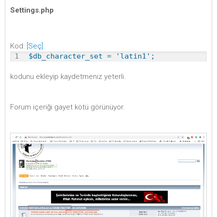
Settings.php
Kod:
[Seç]
1
$db_character_set = 'latin1';
kodunu ekleyip kaydetmeniz yeterli.
Forum içeriği gayet kötü görünüyor.