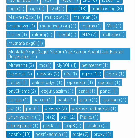
login
(1)
logo
(1)
LVM
(1)
mail
(13)
mail hosting
(3)
Mail-in-a-Box
(1)
mailcow
(1)
mailman
(3)
mailserver
(4)
mandriva-tr.org
(1)
matrax
(1)
Mint
(1)
mirror
(1)
mlmmj
(1)
modül
(1)
MTA
(7)
multisite
(1)
mustafa akgül
(1)
Mustafa Akgül Özgür Yazılım Yaz Kampı. Abant İzzet Baysal
Üniversitesi
(1)
Müteahhit
(3)
mx
(1)
MySQL
(4)
netinternet
(1)
Netqmail
(2)
network
(2)
nfs
(1)
nginx
(10)
ngrok
(1)
not.py
(1)
online radyo
(1)
opendkim
(1)
openssl
(1)
önyükleme
(2)
özgür yazılım
(1)
panel
(1)
pano
(1)
pardus
(1)
parola
(1)
paste
(1)
patch
(1)
paylaşım
(1)
pdf
(1)
perl
(1)
pfsense
(2)
pfsense full backup
(1)
phpmyadmin
(1)
pi
(2)
plan
(2)
Planet
(1)
planetplanet
(1)
plesk
(1)
pop3
(1)
poste.io
(1)
postfix
(19)
postfixadmin
(1)
proje
(2)
proxy
(3)