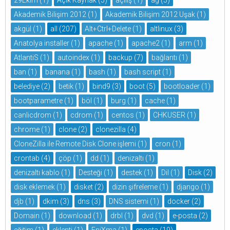
Akademik Bilişim 2012
(1)
Akademik Bilişim 2012 Uşak
(1)
akgül
(1)
all
(207)
Alt+Ctrl+Delete
(1)
altlinux
(3)
Anatolya installer
(1)
apache
(1)
apache2
(1)
arm
(1)
AtlantiS
(1)
autoindex
(1)
backup
(7)
bağlantı
(1)
ban
(1)
banana
(1)
bash
(1)
bash script
(1)
belediye
(2)
betik
(1)
bind9
(3)
boot
(5)
bootloader
(1)
bootparametre
(1)
böl
(1)
burg
(1)
cache
(1)
canlicdrom
(1)
cdrom
(1)
centos
(1)
CHKUSER
(1)
chrome
(1)
clone
(2)
clonezilla
(4)
CloneZilla ile Remote Disk Clone işlemi
(1)
cron
(1)
crontab
(4)
çöp
(1)
dd
(1)
denizaltı
(1)
denizaltı kablo
(1)
Desteği
(1)
destek
(1)
Dil
(1)
Disk
(2)
disk eklemek
(1)
disket
(2)
dizin şifreleme
(1)
django
(1)
djb
(1)
dkim
(3)
dns
(3)
DNS sistemi
(1)
docker
(2)
Domain
(1)
download
(1)
drbl
(1)
dvd
(1)
e-posta
(2)
eğitim
(1)
eklenti
(1)
EniXma
(1)
eposta
(19)