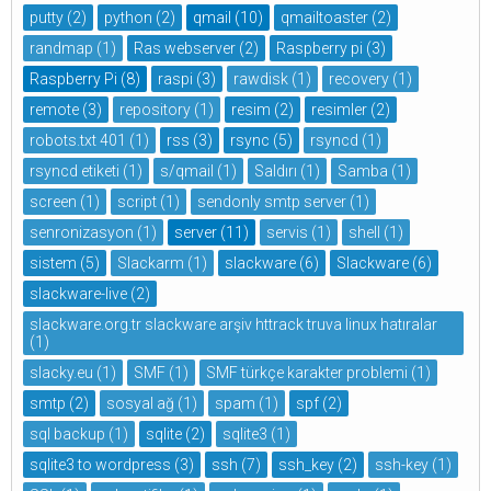
putty
(2)
python
(2)
qmail
(10)
qmailtoaster
(2)
randmap
(1)
Ras webserver
(2)
Raspberry pi
(3)
Raspberry Pi
(8)
raspi
(3)
rawdisk
(1)
recovery
(1)
remote
(3)
repository
(1)
resim
(2)
resimler
(2)
robots.txt 401
(1)
rss
(3)
rsync
(5)
rsyncd
(1)
rsyncd etiketi
(1)
s/qmail
(1)
Saldırı
(1)
Samba
(1)
screen
(1)
script
(1)
sendonly smtp server
(1)
senronizasyon
(1)
server
(11)
servis
(1)
shell
(1)
sistem
(5)
Slackarm
(1)
slackware
(6)
Slackware
(6)
slackware-live
(2)
slackware.org.tr slackware arşiv httrack truva linux hatıralar
(1)
slacky.eu
(1)
SMF
(1)
SMF türkçe karakter problemi
(1)
smtp
(2)
sosyal ağ
(1)
spam
(1)
spf
(2)
sql backup
(1)
sqlite
(2)
sqlite3
(1)
sqlite3 to wordpress
(3)
ssh
(7)
ssh_key
(2)
ssh-key
(1)