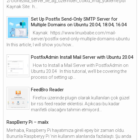
2/clonezilla_server_ile_ag_uzerinden_coklu_imaj_yukleme.pdf
Kaynak Site: h...
Set Up Postfix Send-Only SMTP Server for
Multiple Domains on Ubuntu 20.04, 18.04, 16.04
Kaynak: https://www.linuxbabe.com/mail-
server/postfix-send-only-multiple-domains-ubuntu
In this article, I will show you how...
PostfixAdmin Install Mail Server with Ubuntu 20.04
How to Install a Mail Server with PostfixAdmin on
Ubuntu 20.04 In this tutorial, we’ll be covering the
process of setting up...
FeedBro Reader
Firefox üzerinde plugin olarak kullanılan çok güzel
bir rss feed reader eklentisi. Açıkcası bu kadar
marifetli olacağını tahmin etmiyord...
RaspBerry Pi – mailx
Merhaba, Raspberry Pi hayatımıza gireli epey bir zaman oldu.
Bununla Raspberyy Pi ‘nin kullanım alanlarıda fazlalaştı. Şu anda