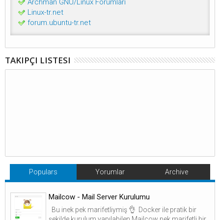
Archman GNU/Linux Forumları
Linux-tr.net
forum.ubuntu-tr.net
TAKIPÇI LISTESI
Populars
Yorumlar
Archive
Mailcow - Mail Server Kurulumu
Bu inek pek marifetliymiş 👌 Docker ile pratik bir
şekilde kurulum yapılabilen Mailcow pek marifetli bir