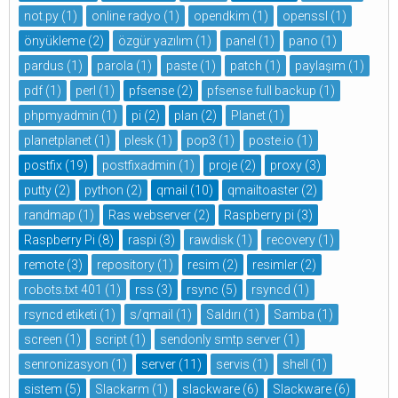
not.py
(1)
online radyo
(1)
opendkim
(1)
openssl
(1)
önyükleme
(2)
özgür yazılım
(1)
panel
(1)
pano
(1)
pardus
(1)
parola
(1)
paste
(1)
patch
(1)
paylaşım
(1)
pdf
(1)
perl
(1)
pfsense
(2)
pfsense full backup
(1)
phpmyadmin
(1)
pi
(2)
plan
(2)
Planet
(1)
planetplanet
(1)
plesk
(1)
pop3
(1)
poste.io
(1)
postfix
(19)
postfixadmin
(1)
proje
(2)
proxy
(3)
putty
(2)
python
(2)
qmail
(10)
qmailtoaster
(2)
randmap
(1)
Ras webserver
(2)
Raspberry pi
(3)
Raspberry Pi
(8)
raspi
(3)
rawdisk
(1)
recovery
(1)
remote
(3)
repository
(1)
resim
(2)
resimler
(2)
robots.txt 401
(1)
rss
(3)
rsync
(5)
rsyncd
(1)
rsyncd etiketi
(1)
s/qmail
(1)
Saldırı
(1)
Samba
(1)
screen
(1)
script
(1)
sendonly smtp server
(1)
senronizasyon
(1)
server
(11)
servis
(1)
shell
(1)
sistem
(5)
Slackarm
(1)
slackware
(6)
Slackware
(6)