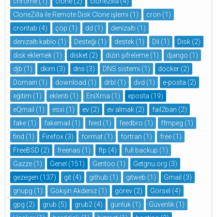
chrome
(1)
clone
(2)
clonezilla
(4)
CloneZilla ile Remote Disk Clone işlemi
(1)
cron
(1)
crontab
(4)
çöp
(1)
dd
(1)
denizaltı
(1)
denizaltı kablo
(1)
Desteği
(1)
destek
(1)
Dil
(1)
Disk
(2)
disk eklemek
(1)
disket
(2)
dizin şifreleme
(1)
django
(1)
djb
(1)
dkim
(3)
dns
(3)
DNS sistemi
(1)
docker
(2)
Domain
(1)
download
(1)
drbl
(1)
dvd
(1)
e-posta
(2)
eğitim
(1)
eklenti
(1)
EniXma
(1)
eposta
(19)
eQmail
(1)
esxi
(1)
ev
(2)
ev almak
(2)
fail2ban
(2)
fake
(1)
fakemail
(1)
feed
(1)
feedbro
(1)
ffmpeg
(1)
find
(1)
Firefox
(3)
format
(1)
fortran
(1)
free
(1)
FreeBSD
(2)
freenas
(1)
ftp
(4)
full backup
(1)
Gazze
(1)
Genel
(151)
Gentoo
(1)
Getgnu.org
(3)
gezegen
(137)
git
(4)
github
(1)
gitweb
(1)
Gmail
(3)
gnupg
(1)
Gökşin Akdeniz
(1)
görev
(2)
Görsel
(4)
gpg
(2)
grub
(5)
grub2
(4)
günlük
(1)
Güvenlik
(1)