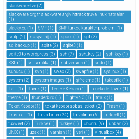
slackware-live
(2)
slackware.org.tr slackware arşiv httrack truva linux hatıralar
(1)
slacky.eu
(1)
SMF
(1)
SMF türkçe karakter problemi
(1)
smtp
(2)
sosyal ağ
(1)
spam
(1)
spf
(2)
sql backup
(1)
sqlite
(2)
sqlite3
(1)
sqlite3 to wordpress
(3)
ssh
(7)
ssh_key
(2)
ssh-key
(1)
SSL
(1)
ssl sertifika
(1)
subversion
(1)
sudo
(1)
sunucu
(1)
svn
(1)
swap
(2)
swapfile
(1)
syslinux
(1)
system
(2)
system images
(1)
şifreleme
(1)
takasfile
(1)
Tatil
(1)
Tavuk
(1)
Teneke Kebabı
(1)
Tenekede Tavuk
(1)
theme
(1)
thunderbird
(1)
TightVNC
(1)
tmux
(1)
Tokat Kebabı
(1)
tokat kebabı sobası etiketi
(2)
Trash
(1)
Trash-cli
(1)
Truva Linux
(24)
truvalinux
(6)
Turkcell
(1)
tuxweet
(2)
Türkçe
(1)
türkiye
(1)
ubuntu
(9)
unban
(2)
UNIX
(1)
uzak
(1)
varnish
(1)
veri
(1)
Virtualbox
(4)