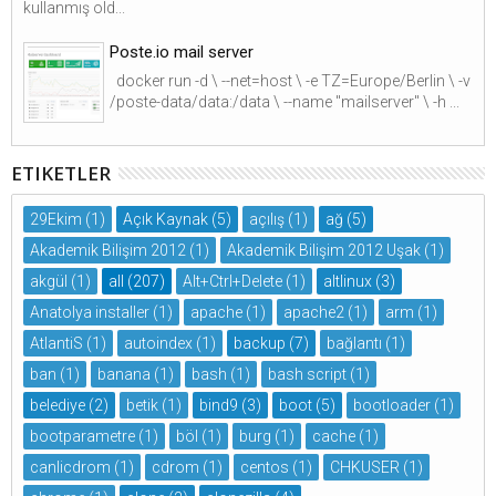
kullanmış old...
Poste.io mail server
docker run -d \ --net=host \ -e TZ=Europe/Berlin \ -v
/poste-data/data:/data \ --name "mailserver" \ -h ...
ETIKETLER
29Ekim
(1)
Açık Kaynak
(5)
açılış
(1)
ağ
(5)
Akademik Bilişim 2012
(1)
Akademik Bilişim 2012 Uşak
(1)
akgül
(1)
all
(207)
Alt+Ctrl+Delete
(1)
altlinux
(3)
Anatolya installer
(1)
apache
(1)
apache2
(1)
arm
(1)
AtlantiS
(1)
autoindex
(1)
backup
(7)
bağlantı
(1)
ban
(1)
banana
(1)
bash
(1)
bash script
(1)
belediye
(2)
betik
(1)
bind9
(3)
boot
(5)
bootloader
(1)
bootparametre
(1)
böl
(1)
burg
(1)
cache
(1)
canlicdrom
(1)
cdrom
(1)
centos
(1)
CHKUSER
(1)