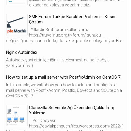
o kadar da kolayca ve zahmetsiz...
SMF Forum Türkçe Karakter Problemi - Kesin
Çözüm
Yıllardır Smf forum kullanıyoruz.
https://truvalinux.org.tr/forum/ sunucu
değişikliğinde yaşanan türkçe karakter problemi oluşabiliyor. Bu...
Nginx Autoindex
Autoindex yani dizin içeriğinin listelenmesi. nginx ile söyle
yapılıyormuş :)
How to set up a mail server with PostfixAdmin on CentOS 7
In this article, we will show you how to setup and configure a
mail server with PostfixAdmin, Postfix, Dovecot and SQLite on a
CentOS VPS. P...
Clonezilla Server ile Ağ Üzerinden Çoklu İmaj
Yükleme
Pdf Dosyası:
https://caylakpenguen.files.wordpress.com/2022/1