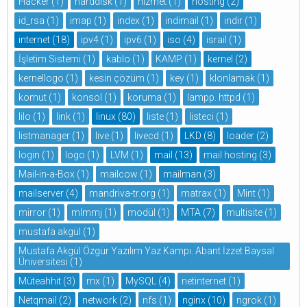
Hacker
(1)
harddisk
(1)
hizmet
(1)
hosting
(2)
id_rsa
(1)
imap
(1)
index
(1)
indimail
(1)
indir
(1)
internet
(18)
ipv4
(1)
ipv6
(1)
iso
(4)
israil
(1)
İşletim Sistemi
(1)
kablo
(1)
KAMP
(1)
kernel
(2)
kernellogo
(1)
kesin çözüm
(1)
key
(1)
klonlamak
(1)
komut
(1)
konsol
(1)
koruma
(1)
lampp. httpd
(1)
lilo
(1)
link
(1)
linux
(80)
liste
(1)
listeci
(1)
listmanager
(1)
live
(1)
livecd
(1)
LKD
(8)
loader
(2)
login
(1)
logo
(1)
LVM
(1)
mail
(13)
mail hosting
(3)
Mail-in-a-Box
(1)
mailcow
(1)
mailman
(3)
mailserver
(4)
mandriva-tr.org
(1)
matrax
(1)
Mint
(1)
mirror
(1)
mlmmj
(1)
modül
(1)
MTA
(7)
multisite
(1)
mustafa akgül
(1)
Mustafa Akgül Özgür Yazılım Yaz Kampı. Abant İzzet Baysal
Üniversitesi
(1)
Müteahhit
(3)
mx
(1)
MySQL
(4)
netinternet
(1)
Netqmail
(2)
network
(2)
nfs
(1)
nginx
(10)
ngrok
(1)